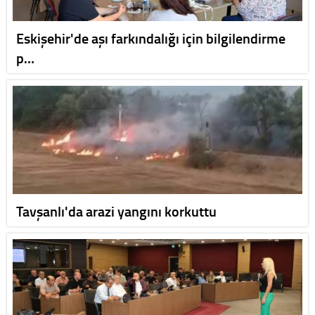
Eskişehir'de aşı farkındalığı için bilgilendirme
p…
Tavşanlı'da arazi yangını korkuttu