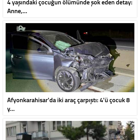
4 yaşındaki çocuğun ölümünde şok eden detay:
Anne,…
Afyonkarahisar'da iki araç çarpıştı: 4'ü çocuk 8
y…