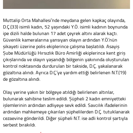
Muttalip Orta Mahallesi’nde meydana gelen kapkaç olayında,
D.Ç.(33) isimli kadın, 52 yaşındaki Y.Ö. isimli kadının boynunda
ipe dizili halde bulunan 17 adet çeyrek altını alarak kaçtı.
Güvenlik kameralarına yansıyan olayın ardından Y.Ö.’nün
şikayeti üzerine polis ekiplerince çalışma başlatıldı. Asayiş
Şube Müdürlüğü Hırsızlık Büro Amirliği ekiplerince kent giriş
çıkışlarında ve olayın yaşandığı bölgenin yakınında oluşturulan
kontrol noktasında durdurulan bir takside, D.Ç. yakalanarak
gözaltına alındı. Ayrıca D.Ç.’ye yardım ettiği belirlenen N.T.(19)
de gözaltına alındı.
Olay yerine yakın bir bölgeye atıldığı belirlenen altınlar,
bulunarak sahibine teslim edildi. Şüpheli 2 kadın emniyetteki
işlemlerinin ardından adliyeye sevk edildi. Savcılık ifadelerinin
ardından mahkemeye çıkarılan şüphelilerden D.Ç. tutuklanarak
cezaevine gönderildi. Diğer şüpheli N.T. ise adli kontrol şartıyla
serbest bırakıldı.