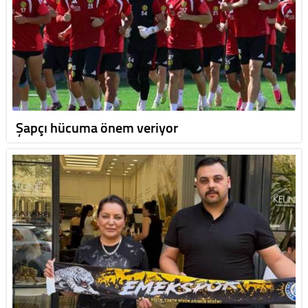
Şapçı hücuma önem veriyor