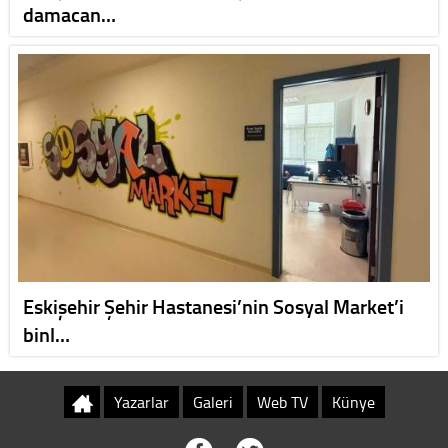
damacan…
Eskişehir Şehir Hastanesi’nin Sosyal Market’i
binl…
Yazarlar
Galeri
Web TV
Künye