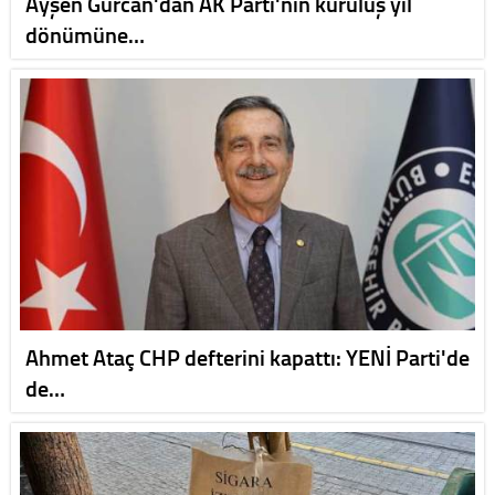
Ayşen Gürcan'dan AK Parti'nin kuruluş yıl
dönümüne…
Ahmet Ataç CHP defterini kapattı: YENİ Parti'de
de…