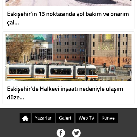
Eskişehir'in 13 noktasında yol bakım ve onarım
çal…
Eskişehir'de Halkevi inşaatı nedeniyle ulaşım
düze…
Yazarlar
Galeri
Web TV
Künye