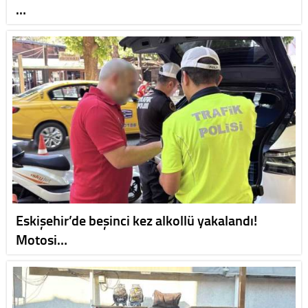
…
Eskişehir’de beşinci kez alkollü yakalandı!
Motosi…