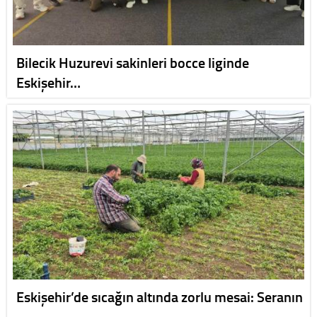
Bilecik Huzurevi sakinleri bocce liginde
Eskişehir…
Eskişehir’de sıcağın altında zorlu mesai: Seranın
…