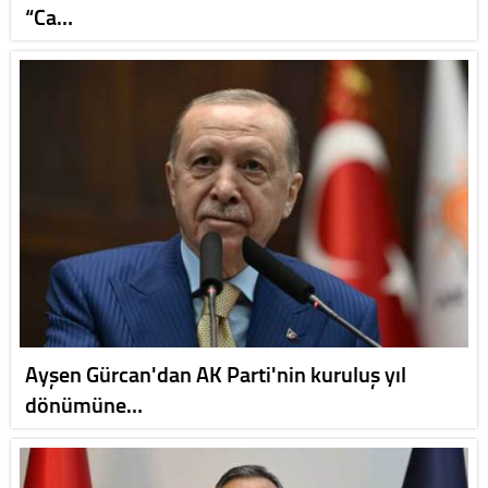
“Ca…
Ayşen Gürcan'dan AK Parti'nin kuruluş yıl
dönümüne…