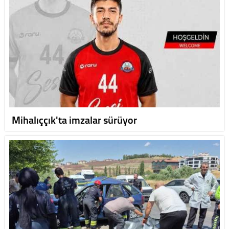
Mihalıççık'ta imzalar sürüyor