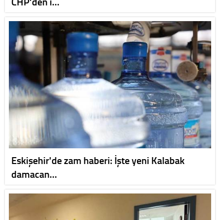
CHP'den i…
Eskişehir'de zam haberi: İşte yeni Kalabak
damacan…