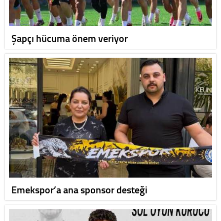
Şapçı hücuma önem veriyor
Emekspor’a ana sponsor desteği