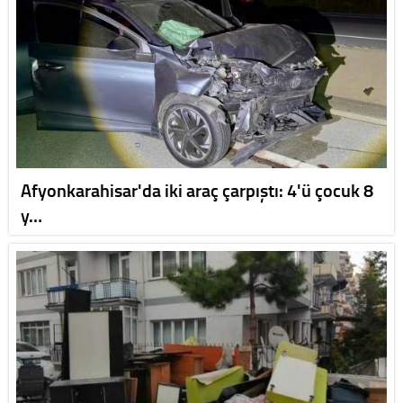
Afyonkarahisar'da iki araç çarpıştı: 4'ü çocuk 8
y…