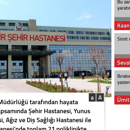
Bu zam
yaratır
Kaan
Simit 
Seval
Bırakı
yazsın
a
A
Ümit
k Müdürlüğü tarafından hayata
apsamında Şehir Hastanesi, Yunus
YENİ P
, Ağız ve Diş Sağlığı Hastanesi ile
aleyht
alır?
tanesi’nde toplam 21 poliklinikte