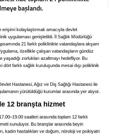
Kere
ilmeye başlandı.
Es Es’
e erişimi kolaylaştırmak amacıyla devlet
inik uygulaması genişletildi. İl Sağlık Müdürlüğü
Ahme
apsamında 21 farklı poliklinikte vatandaşlara akşam
Uygulama, özellikle çalışan vatandaşların gündüz
e yaşadığı zorlukları azaltmayı hedefliyor. Bu
Tepeba
birliği
dört farklı sağlık kuruluşunda mesai dışı poliklinik
ulaşı
Fund
vlet Hastanesi, Ağız ve Diş Sağlığı Hastanesi ile
gulamanın yürütüldüğü kurumlar arasında yer alıyor.
CHP’li
de 12 branşta hizmet
kazana
seçiml
7.00–19.00 saatleri arasında toplam 12 farklı
Melt
izmeti sunuluyor. Bu branşlar arasında beyin
arı, kadın hastalıkları ve doğum, nöroloji ve psikiyatri