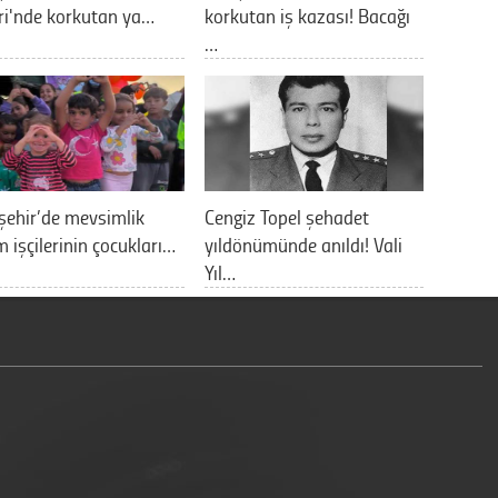
ri'nde korkutan ya…
korkutan iş kazası! Bacağı
…
şehir’de mevsimlik
Cengiz Topel şehadet
m işçilerinin çocukları…
yıldönümünde anıldı! Vali
Yıl…