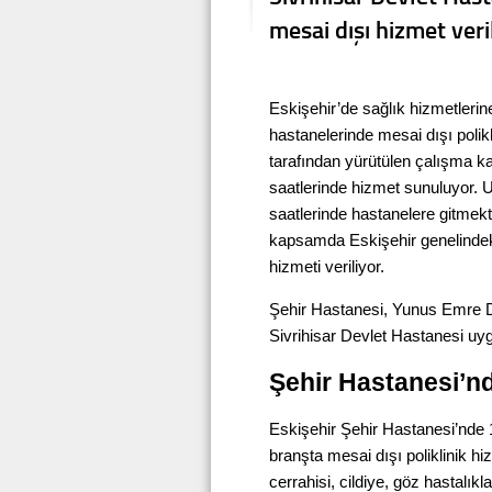
mesai dışı hizmet ver
Eskişehir’de sağlık hizmetlerin
hastanelerinde mesai dışı polikl
tarafından yürütülen çalışma k
saatlerinde hizmet sunuluyor. 
saatlerinde hastanelere gitmekt
kapsamda Eskişehir genelindeki 
hizmeti veriliyor.
Şehir Hastanesi, Yunus Emre De
Sivrihisar Devlet Hastanesi uy
Şehir Hastanesi’n
Eskişehir Şehir Hastanesi’nde 1
branşta mesai dışı poliklinik h
cerrahisi, cildiye, göz hastalıkl