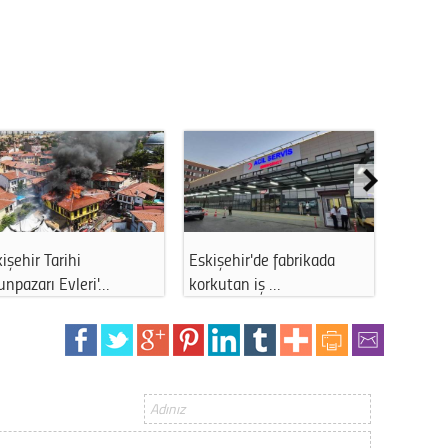
Op. D
Sağlığı
Uzm. 
Vatand
işehir Tarihi
Eskişehir'de fabrikada
ABD’den
M. M
npazarı Evleri'…
korkutan iş …
Sağlık
Hayır,
Seda