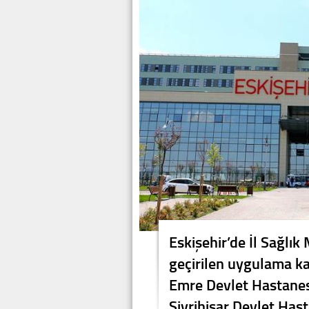
Eskişehir’de İl Sağlı
geçirilen uygulama k
Emre Devlet Hastanesi
Sivrihisar Devlet Has