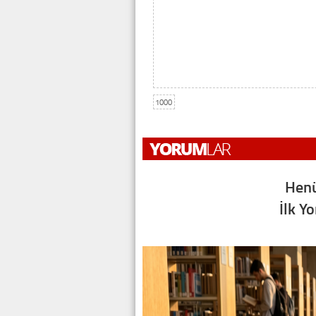
1000
Henü
İlk Y