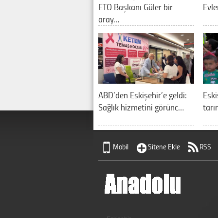
ETO Başkanı Güler bir
Evle
aray…
ABD’den Eskişehir’e geldi:
Eski
Sağlık hizmetini görünc…
tarı
Mobil
Sitene Ekle
RSS