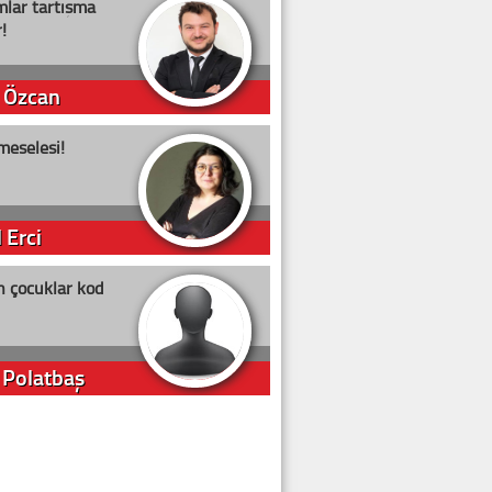
lar tartışma
!
 Özcan
meselesi!
 Erci
n çocuklar kod
 Polatbaş
arti Erdoğan
arlığıyla ne kadar oy