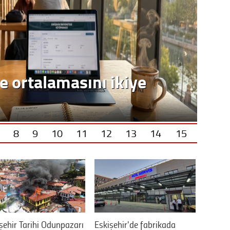
e ortalamasını ikiye
8
9
10
11
12
13
14
15
şehir Tarihi Odunpazarı
Eskişehir'de fabrikada