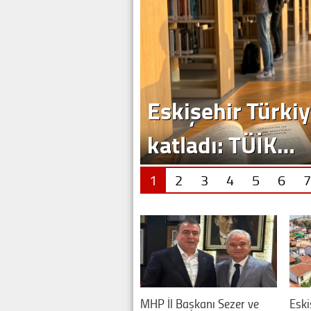
Eskişehir Türkiy
katladı: TÜİK…
1
2
3
4
5
6
7
MHP İl Başkanı Sezer ve
Eski