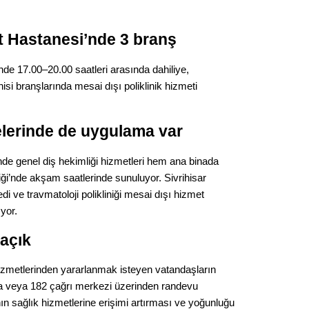
Gürha
Eskişe
Döne
 Hastanesi’nde 3 branş
Rifat
e 17.00–20.00 saatleri arasında dahiliye,
isi branşlarında mesai dışı poliklinik hizmeti
Sürdür
kültür
elerinde de uygulama var
Konu
nde genel diş hekimliği hizmetleri hem ana binada
ği’nde akşam saatlerinde sunuluyor. Sivrihisar
2023 y
bekliy
i ve travmatoloji polikliniği mesai dışı hizmet
yor.
Tüli
açık
Düşükl
k hizmetlerinden yararlanmak isteyen vatandaşların
 veya 182 çağrı merkezi üzerinden randevu
nın sağlık hizmetlerine erişimi artırması ve yoğunluğu