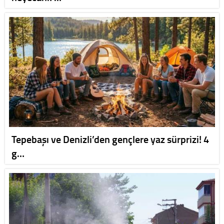
Tepebaşı ve Denizli’den gençlere yaz sürprizi! 4
g…