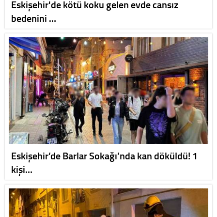
Eskişehir'de kötü koku gelen evde cansız
bedenini …
Eskişehir’de Barlar Sokağı’nda kan döküldü! 1
kişi…