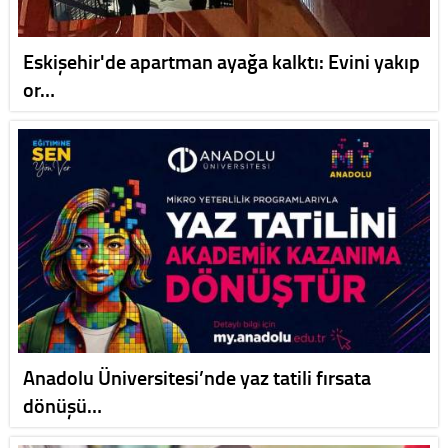
Eskişehir'de apartman ayağa kalktı: Evini yakıp
or…
Anadolu Üniversitesi’nde yaz tatili fırsata
dönüşü…