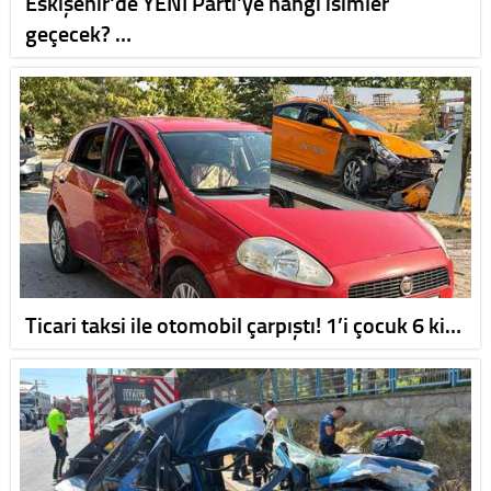
Eskişehir'de YENİ Parti'ye hangi isimler
geçecek? …
Ticari taksi ile otomobil çarpıştı! 1’i çocuk 6 ki…