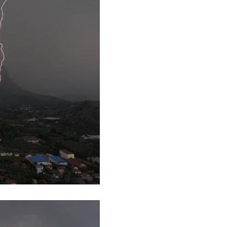
Op. D
Sağlığı
Uzm. 
Vatand
M. M
Hayır,
Seda