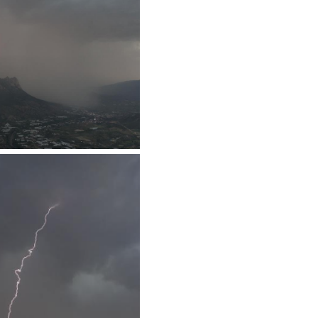
Gürha
Eskişe
Döne
Rifat
Sürdür
kültür
Konu
2023 y
bekliy
Tüli
Düşükl