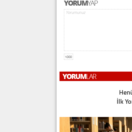
1000
Henü
İlk Y