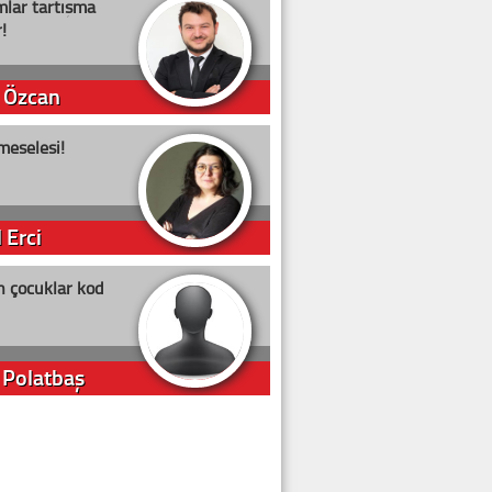
lar tartışma
!
 Özcan
meselesi!
 Erci
n çocuklar kod
 Polatbaş
arti Erdoğan
arlığıyla ne kadar oy