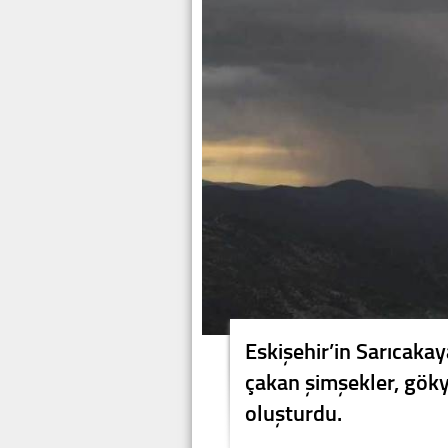
Eskişehir’in Sarıcaka
çakan şimşekler, göky
oluşturdu.