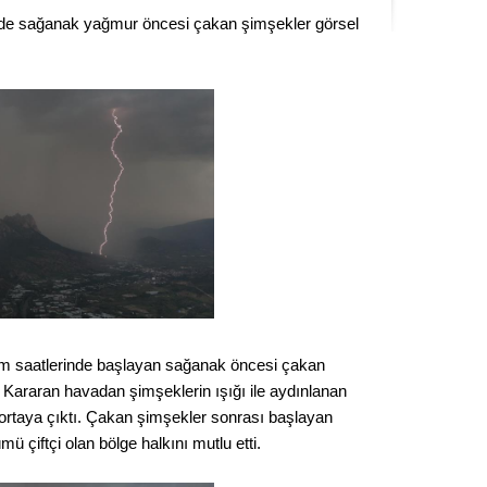
Kere
inde sağanak yağmur öncesi çakan şimşekler görsel
Es Es’
Ahme
Tepeba
birliği
ulaşı
Fund
CHP’li
m saatlerinde başlayan sağanak öncesi çakan
kazana
. Kararan havadan şimşeklerin ışığı ile aydınlanan
seçiml
rtaya çıktı. Çakan şimşekler sonrası başlayan
Melt
 çiftçi olan bölge halkını mutlu etti.