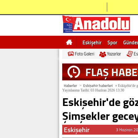
Eskişehir
Spor
Günd
Foto Galeri
Yazarlar
Es
Bilecik
Ne demek
Esk
FLAŞ HAB
Haberler
Eskişehir haberleri
>
»
Eskişehir'de g
Yayınlanma Tarihi: 03 Haziran 2026 13:30
Eskişehir'de göz
Şimşekler gecey
Eskişehir
3 Haziran 2