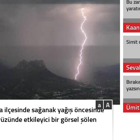
Bu zam
yaratır
Kaan
Simit 
Seval
Bırakı
yazsın
a
A
Ümit
ya ilçesinde sağanak yağış öncesinde
üzünde etkileyici bir görsel şölen
YENİ P
aleyht
alır?