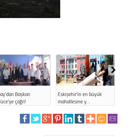
O liderleri de tatmıştı!
Baksan Sanayi Sitesi’nde
ESOGÜ 
kişeh…
yollar yen…
person