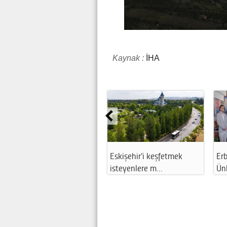
Kaynak :
İHA
Eskişehir'in en büyük
Eskişehir’de Japonca
NAT
mahallesine y…
öğrenmek istey…
Es