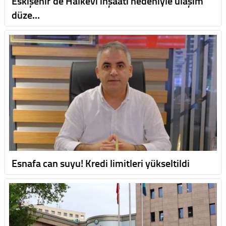
Eskişehir'de Halkevi inşaatı nedeniyle ulaşım
düze…
Esnafa can suyu! Kredi limitleri yükseltildi