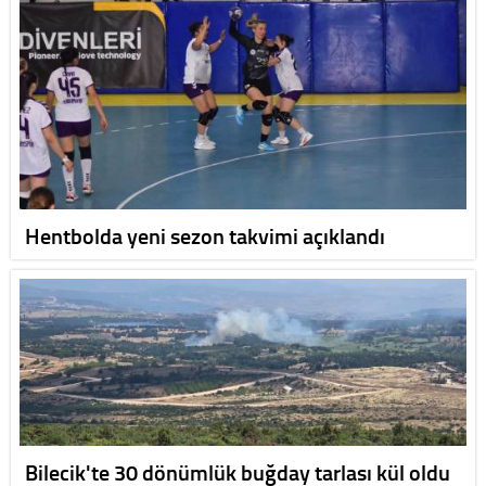
Hentbolda yeni sezon takvimi açıklandı
Bilecik'te 30 dönümlük buğday tarlası kül oldu