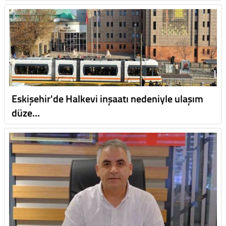
Eskişehir'de Halkevi inşaatı nedeniyle ulaşım
düze…