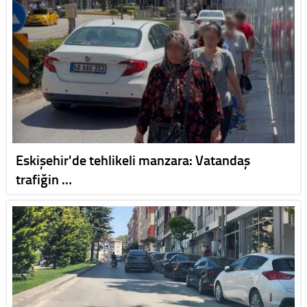
Eskişehir'de tehlikeli manzara: Vatandaş
trafiğin …