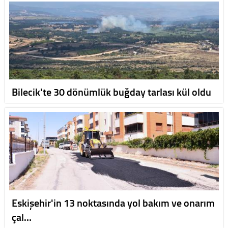
Bilecik'te 30 dönümlük buğday tarlası kül oldu
Eskişehir'in 13 noktasında yol bakım ve onarım
çal…