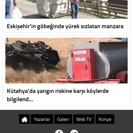
Eskişehir'in göbeğinde yürek sızlatan manzara
Kütahya'da yangın riskine karşı köylerde
bilgilend…
Yazarlar
Galeri
Web TV
Künye