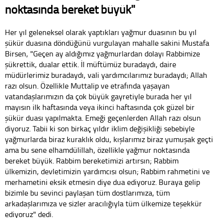
noktasında bereket büyük"
Her yıl geleneksel olarak yaptıkları yağmur duasının bu yıl
şükür duasına döndüğünü vurgulayan mahalle sakini Mustafa
Birsen, "Geçen ay aldığımız yağmurlardan dolayı Rabbimize
şükrettik, dualar ettik. İl müftümüz buradaydı, daire
müdürlerimiz buradaydı, vali yardımcılarımız buradaydı; Allah
razı olsun. Özellikle Muttalip ve etrafında yaşayan
vatandaşlarımızın da çok büyük gayretiyle burada her yıl
mayısın ilk haftasında veya ikinci haftasında çok güzel bir
şükür duası yapılmakta. Emeği geçenlerden Allah razı olsun
diyoruz. Tabii ki son birkaç yıldır iklim değişikliği sebebiyle
yağmurlarda biraz kuraklık oldu, kışlarımız biraz yumuşak geçti
ama bu sene elhamdülillah, özellikle yağmur noktasında
bereket büyük. Rabbim bereketimizi artırsın; Rabbim
ülkemizin, devletimizin yardımcısı olsun; Rabbim rahmetini ve
merhametini eksik etmesin diye dua ediyoruz. Buraya gelip
bizimle bu sevinci paylaşan tüm dostlarımıza, tüm
arkadaşlarımıza ve sizler aracılığıyla tüm ülkemize teşekkür
ediyoruz" dedi.