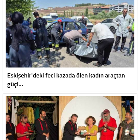
Eskişehir'deki feci kazada ölen kadın araçtan
güçl…