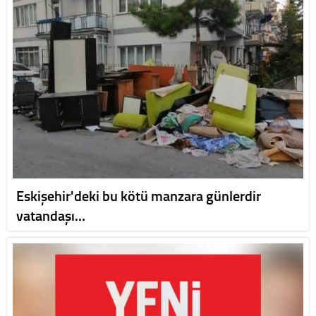
Eskişehir'deki bu kötü manzara günlerdir
vatandaşı…