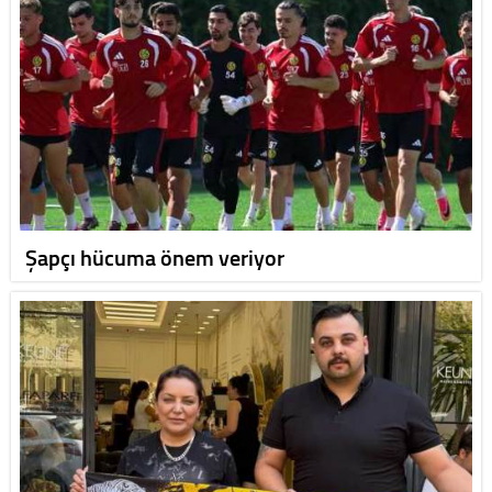
Şapçı hücuma önem veriyor