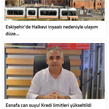
Eskişehir'de Halkevi inşaatı nedeniyle ulaşım
düze…
Esnafa can suyu! Kredi limitleri yükseltildi