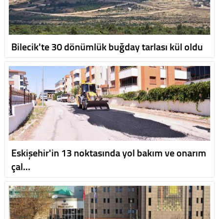
Bilecik'te 30 dönümlük buğday tarlası kül oldu
Eskişehir'in 13 noktasında yol bakım ve onarım
çal…