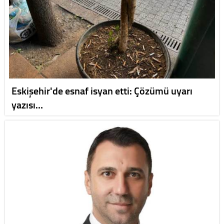
Eskişehir'de esnaf isyan etti: Çözümü uyarı
yazısı…