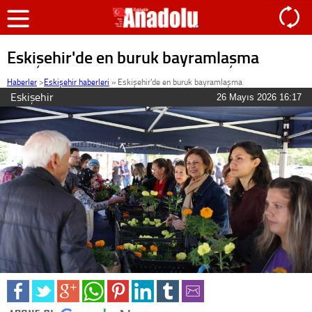
Eskişehir'de en buruk bayramlaşma
Haberler
>
Eskişehir haberleri
»
Eskişehir'de en buruk bayramlaşma
Eskişehir
26 Mayıs 2026 16:17