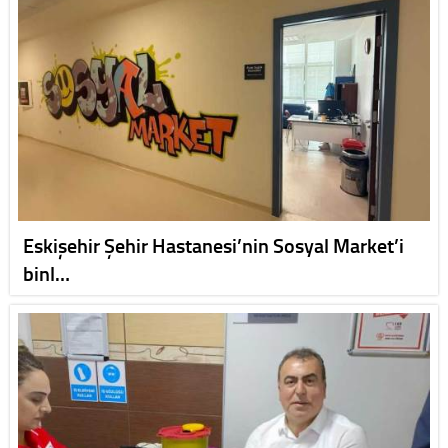
Eskişehir Şehir Hastanesi’nin Sosyal Market’i
binl…