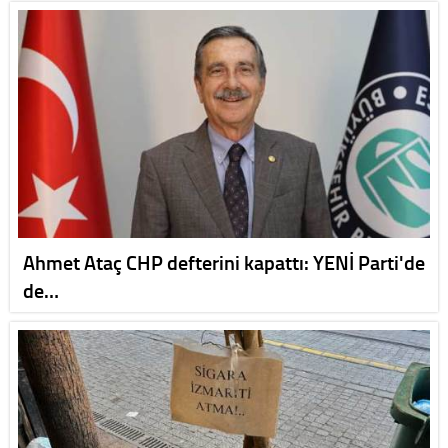
Ahmet Ataç CHP defterini kapattı: YENİ Parti'de
de…