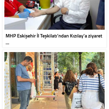
MHP Eskişehir İl Teşkilatı’ndan Kızılay’a ziyaret
…