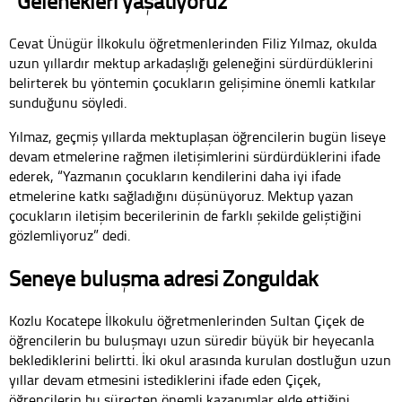
“Gelenekleri yaşatıyoruz”
Cevat Ünügür İlkokulu öğretmenlerinden Filiz Yılmaz, okulda
uzun yıllardır mektup arkadaşlığı geleneğini sürdürdüklerini
belirterek bu yöntemin çocukların gelişimine önemli katkılar
sunduğunu söyledi.
Yılmaz, geçmiş yıllarda mektuplaşan öğrencilerin bugün liseye
devam etmelerine rağmen iletişimlerini sürdürdüklerini ifade
ederek, “Yazmanın çocukların kendilerini daha iyi ifade
etmelerine katkı sağladığını düşünüyoruz. Mektup yazan
çocukların iletişim becerilerinin de farklı şekilde geliştiğini
gözlemliyoruz” dedi.
Seneye buluşma adresi Zonguldak
Kozlu Kocatepe İlkokulu öğretmenlerinden Sultan Çiçek de
öğrencilerin bu buluşmayı uzun süredir büyük bir heyecanla
beklediklerini belirtti. İki okul arasında kurulan dostluğun uzun
yıllar devam etmesini istediklerini ifade eden Çiçek,
öğrencilerin bu süreçten önemli kazanımlar elde ettiğini