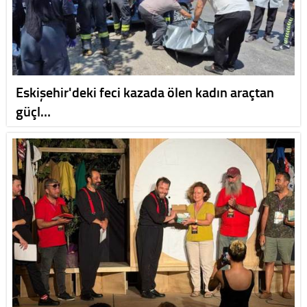
Eskişehir'deki feci kazada ölen kadın araçtan
güçl…