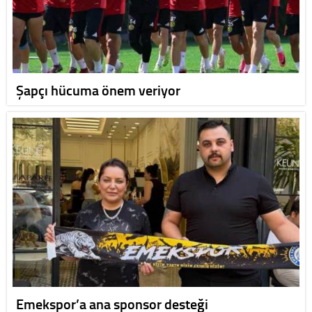
Şapçı hücuma önem veriyor
Emekspor’a ana sponsor desteği