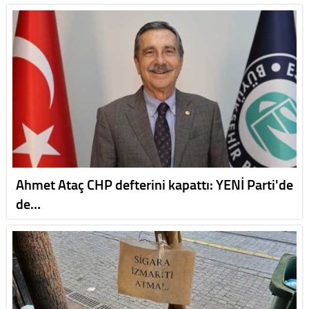
Ahmet Ataç CHP defterini kapattı: YENİ Parti'de
de…