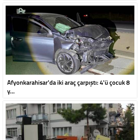
Afyonkarahisar'da iki araç çarpıştı: 4'ü çocuk 8
y…