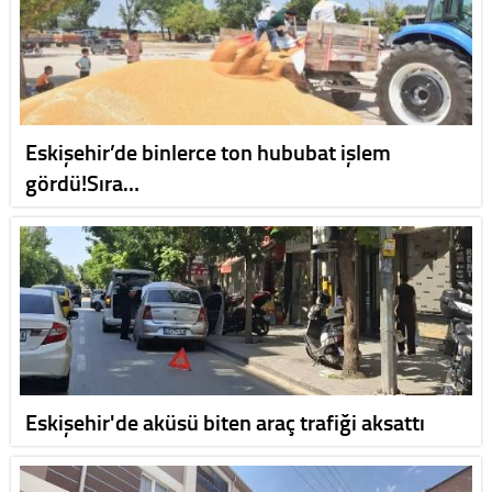
Eskişehir’de binlerce ton hububat işlem
gördü!Sıra…
Eskişehir'de aküsü biten araç trafiği aksattı