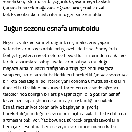
yönelirken, işletmelerde yoğunluk yaşanmaya başladı.
Çarşıdaki birçok mağazada öğrencilere yönelik özel
koleksiyonlar da müşterilerin beğenisine sunuldu.
Düğün sezonu esnafa umut oldu
Nişan, evlilik ve sünnet düğünleri için alışveriş yapan
vatandaşların sayısındaki artış, özellikle Esnaf Sarayı’nda
faaliyet gösteren işletmelerde hissedildi. Birbirinden renkli ve
farklı tasarımlara sahip kıyafetlerin satışa sunulduğu
mağazalarda müşteri trafiğinin arttığı gözlendi. Mağaza
sahipleri, uzun süredir bekledikleri hareketliliğin yaz sezonuyla
birlikte başladığını belirterek yeni döneme umutla baktıklarını
ifade etti. Özellikle mezuniyet törenleri öncesinde öğrenci
taleplerinde belirgin bir artış yaşandığını dile getiren esnaf,
kişiye özel siparişlerin de alınmaya başlandığını söyledi.
Esnaf, mezuniyet törenleriyle başlayan alışveriş
hareketliliğinin düğün sezonunun açılmasıyla birlikte daha da
artmasını bekliyor. Yaz boyunca sürecek organizasyonların
hem çarşı esnafına hem de giyim sektörüne önemli katkı