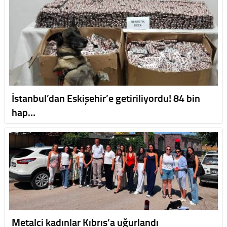
İstanbul’dan Eskişehir’e getiriliyordu! 84 bin
hap…
Metalci kadınlar Kıbrıs’a uğurlandı