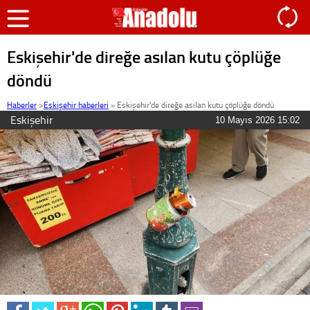
Eskişehir'de direğe asılan kutu çöplüğe
döndü
Haberler
>
Eskişehir haberleri
»
Eskişehir'de direğe asılan kutu çöplüğe döndü
Eskişehir
10 Mayıs 2026 15:02