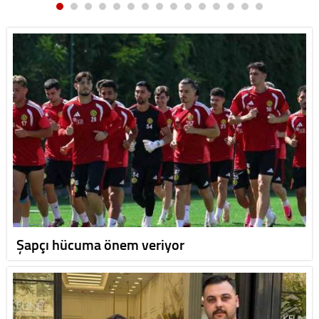
Şapçı hücuma önem veriyor