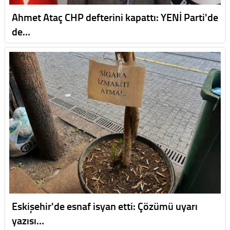
Ahmet Ataç CHP defterini kapattı: YENİ Parti'de
de…
Eskişehir'de esnaf isyan etti: Çözümü uyarı
yazısı…