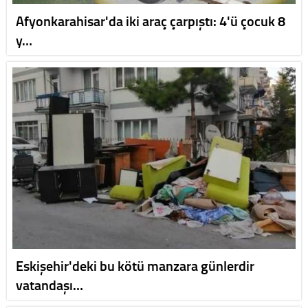
Afyonkarahisar'da iki araç çarpıştı: 4'ü çocuk 8
y…
Eskişehir'deki bu kötü manzara günlerdir
vatandaşı…