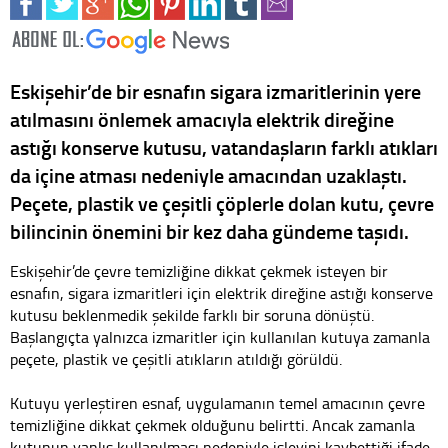
Eskişehir’de bir esnafın sigara izmaritlerinin yere
atılmasını önlemek amacıyla elektrik direğine
astığı konserve kutusu, vatandaşların farklı atıkları
da içine atması nedeniyle amacından uzaklaştı.
Peçete, plastik ve çeşitli çöplerle dolan kutu, çevre
bilincinin önemini bir kez daha gündeme taşıdı.
Eskişehir’de çevre temizliğine dikkat çekmek isteyen bir
esnafın, sigara izmaritleri için elektrik direğine astığı konserve
kutusu beklenmedik şekilde farklı bir soruna dönüştü.
Başlangıçta yalnızca izmaritler için kullanılan kutuya zamanla
peçete, plastik ve çeşitli atıkların atıldığı görüldü.
Kutuyu yerleştiren esnaf, uygulamanın temel amacının çevre
temizliğine dikkat çekmek olduğunu belirtti. Ancak zamanla
kutunun yanlış kullanılması nedeniyle işlevini kaybettiği ifade