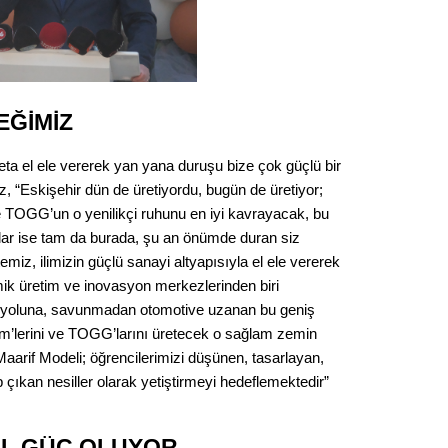
EĞİMİZ
eta el ele vererek yan yana duruşu bize çok güçlü bir
z, “Eskişehir dün de üretiyordu, bugün de üretiyor;
e TOGG’un o yenilikçi ruhunu en iyi kavrayacak, bu
lar ise tam da burada, şu an önümde duran siz
emiz, ilimizin güçlü sanayi altyapısıyla el ele vererek
mik üretim ve inovasyon merkezlerinden biri
iryoluna, savunmadan otomotive uzanan bu geniş
im’lerini ve TOGG’larını üretecek o sağlam zemin
Maarif Modeli; öğrencilerimizi düşünen, tasarlayan,
p çıkan nesiller olarak yetiştirmeyi hedeflemektedir”
EL GÜÇ OLUYOR