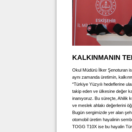
KALKINMANIN TE
Okul Müdürü İlker Şenoturan ise
aynı zamanda üretimin, kalkınm
“Türkiye Yüzyılı hedeflerine ul
takip eden ve ülkesine değer ka
inanıyoruz. Bu süreçte, Ahilik k
ve meslek ahlakı değerlerini öğ
Bugün sergimizde yer alan şehr
otomobil üretim hayalinin semb
TOGG T10X ise bu hayalin Türk