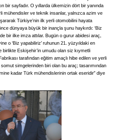
Op. D
ın bir sayfadır. O yıllarda ülkemizin dört bir yanında
li mühendisler ve teknik insanlar, yalnızca azim ve
ararak Türkiye’nin ilk yerli otomobilini hayata
Sağlığı
l önce dünyaya büyük bir inançla şunu haykırdı: ‘Biz
e’de bir ilke imza attılar. Bugün o gurur abidesi araç,
e o ‘Biz yapabiliriz’ ruhunun 21. yüzyıldaki en
Uzm. 
e birlikte Eskişehir’in umudu olan siz kıymetli
brikası tarafından eğitim amaçlı hibe edilen ve yerli
Vatand
n somut simgelerinden biri olan bu araç; tasarımından
mine kadar Türk mühendislerinin ortak eseridir” diye
M. M
Hayır,
Seda