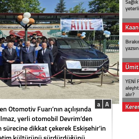
Sağlık
yeterl
Kaan
Bırakı
yazsın
Ümit
YENİ P
aleyht
alır?
a
A
Kere
en Otomotiv Fuarı’nın açılışında
ılmaz, yerli otomobil Devrim’den
Nostalj
sürecine dikkat çekerek Eskişehir’in
etim kültürünü sürdürdüğünü