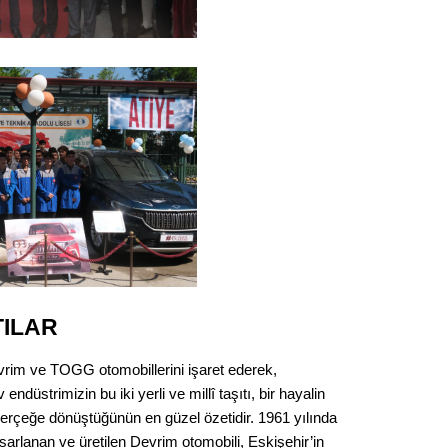
Gürha
Eskişe
Döne
Rifat
Sürdür
kültür
Konu
2023 y
bekliy
TILAR
Tüli
vrim ve TOGG otomobillerini işaret ederek,
Düşükl
düstrimizin bu iki yerli ve millî taşıtı, bir hayalin
gerçeğe dönüştüğünün en güzel özetidir. 1961 yılında
sarlanan ve üretilen Devrim otomobili, Eskişehir’in