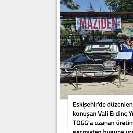
Eskişehir’de düzenlen
konuşan Vali Erdinç Y
TOGG’a uzanan üretim 
geçmişten bugüne ür