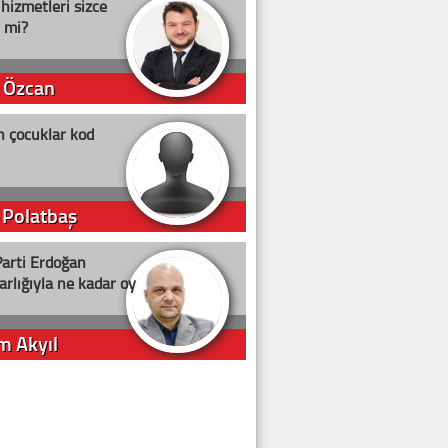
 hizmetleri sizce
i mi?
 Özcan
n çocuklar kod
 Polatbaş
arti Erdoğan
arlığıyla ne kadar oy
m Akyıl
iye ilgiliyiz!