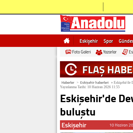
Eskişehir
Spor
Günd
Foto Galeri
Yazarlar
Es
Bilecik
Ne demek
Esk
FLAŞ HAB
Haberler
Eskişehir haberleri
>
»
Eskişehir'de 
Yayınlanma Tarihi: 10 Haziran 2026 11:55
Eskişehir'de De
buluştu
Eskişehir
10 Haziran 2