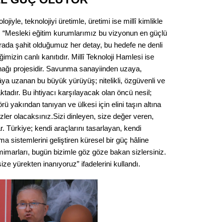
ojiyle, teknolojiyi üretimle, üretimi ise millî kimlikle
 “Mesleki eğitim kurumlarımız bu vizyonun en güçlü
rada şahit olduğumuz her detay, bu hedefe ne denli
imizin canlı kanıtıdır. Millî Teknoloji Hamlesi ise
nağı projesidir. Savunma sanayiinden uzaya,
âya uzanan bu büyük yürüyüş; nitelikli, özgüvenli ve
tadır. Bu ihtiyacı karşılayacak olan öncü nesil;
rü yakından tanıyan ve ülkesi için elini taşın altına
er olacaksınız.Sizi dinleyen, size değer veren,
ar. Türkiye; kendi araçlarını tasarlayan, kendi
a sistemlerini geliştiren küresel bir güç hâline
marları, bugün bizimle göz göze bakan sizlersiniz.
ize yürekten inanıyoruz” ifadelerini kullandı.