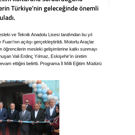
Seval
lerin Türkiye’nin geleceğinde önemli
uladı.
Es Es’
esleki ve Teknik Anadolu Lisesi tarafından bu yıl
arı’nın açılışı gerçekleştirildi. Motorlu Araçlar
Ahme
en öğrencilerin mesleki gelişimlerine katkı sunmayı
nuşan Vali Erdinç Yılmaz, Eskişehir’in üretim
Tepeba
am ettiğini belirtti. Programa İl Milli Eğitim Müdürü
birliği
ulaşı
Fund
CHP’li
kazana
seçiml
Melt