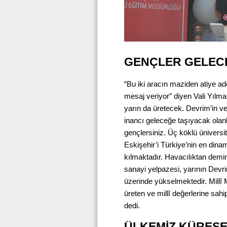
GENÇLER GELEC
“Bu iki aracın maziden atiye ad
mesaj veriyor” diyen Vali Yılma
yarın da üretecek. Devrim’in v
inancı geleceğe taşıyacak olan
gençlersiniz. Üç köklü üniversit
Eskişehir’i Türkiye’nin en dina
kılmaktadır. Havacılıktan dem
sanayi yelpazesi, yarının Devr
üzerinde yükselmektedir. Millî 
üreten ve millî değerlerine sahi
dedi.
ÜLKEMİZ KÜRES