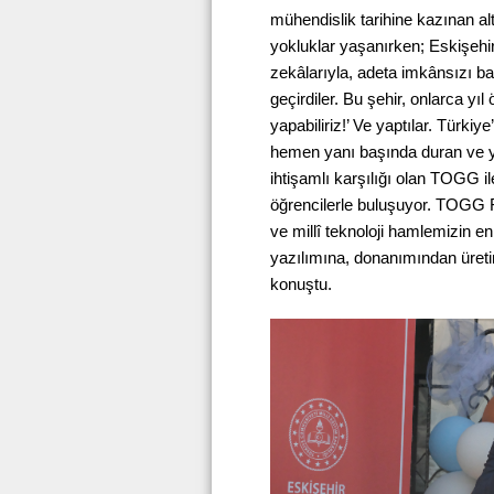
mühendislik tarihine kazınan alt
yokluklar yaşanırken; Eskişehir
zekâlarıyla, adeta imkânsızı baş
geçirdiler. Bu şehir, onlarca yı
yapabiliriz!’ Ve yaptılar. Türkiy
hemen yanı başında duran ve yin
ihtişamlı karşılığı olan TOGG il
öğrencilerle buluşuyor. TOGG Fa
ve millî teknoloji hamlemizin e
yazılımına, donanımından üreti
konuştu.