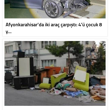
Afyonkarahisar'da iki araç çarpıştı: 4'ü çocuk 8
y…