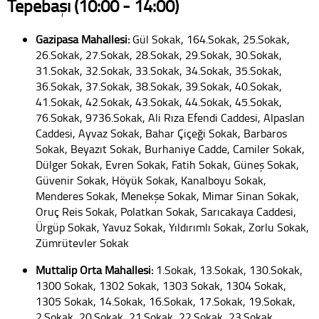
Tepebaşı (10:00 - 14:00)
Gazipaşa Mahallesi:
Gül Sokak, 164.Sokak, 25.Sokak,
26.Sokak, 27.Sokak, 28.Sokak, 29.Sokak, 30.Sokak,
31.Sokak, 32.Sokak, 33.Sokak, 34.Sokak, 35.Sokak,
36.Sokak, 37.Sokak, 38.Sokak, 39.Sokak, 40.Sokak,
41.Sokak, 42.Sokak, 43.Sokak, 44.Sokak, 45.Sokak,
76.Sokak, 9736.Sokak, Ali Rıza Efendi Caddesi, Alpaslan
Caddesi, Ayvaz Sokak, Bahar Çiçeği Sokak, Barbaros
Sokak, Beyazıt Sokak, Burhaniye Cadde, Camiler Sokak,
Dülger Sokak, Evren Sokak, Fatih Sokak, Güneş Sokak,
Güvenir Sokak, Höyük Sokak, Kanalboyu Sokak,
Menderes Sokak, Menekşe Sokak, Mimar Sinan Sokak,
Oruç Reis Sokak, Polatkan Sokak, Sarıcakaya Caddesi,
Ürgüp Sokak, Yavuz Sokak, Yıldırımlı Sokak, Zorlu Sokak,
Zümrütevler Sokak
Muttalip Orta Mahallesi:
1.Sokak, 13.Sokak, 130.Sokak,
1300 Sokak, 1302 Sokak, 1303 Sokak, 1304 Sokak,
1305 Sokak, 14.Sokak, 16.Sokak, 17.Sokak, 19.Sokak,
2.Sokak, 20.Sokak, 21.Sokak, 22.Sokak, 23.Sokak,