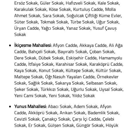
Ersöz Sokak, Güler Sokak, Hafızveli Sokak, Kale Sokak,
Karakulak Sokak, Köse Sokak, Kurtuluş Cadde, Molla
Ahmet Sokak, Sara Sokak, Soğulcak Çiftliği Küme Evler,
Süter Sokak, Tokmak Sokak, Türbe Sokak, Uğur Sokak,
Üryan Cadde, Yağcı Sokak, Yanaz Sokak, Yusuf Çavuş
Sokak
İkiçeşme Mahallesi:
Afyon Cadde, Akkaya Cadde, Ali Ağa
Cadde, Bahçeli Sokak, Bayıraltı Sokak, Çoban Sokak,
Dere Sokak, Dübek Sokak, Eskişehir Cadde, Hamamyolu
Cadde, İtfaiye Sokak, Karahisar Sokak, Karaköprü Cadde,
Kaya Sokak, Konut Sokak, Kültepe Sokak, Kültür Sokak,
Maltepe Sokak, Öğr.Nasuh Yayalan Cadde, Örnekevler
Sokak, Sağlık Sokak, Sakarya Sokak, Selbasan Sokak,
Şeker Sokak, Türkkızı Sokak, Uğurlu Sokak, Uysal Sokak,
Yeni Cami Sokak, Yeni Sokak, Yıldız Sokak
Yunus Mahallesi:
Abacı Sokak, Adem Sokak, Afyon
Cadde, Akköprü Sokak, Arıkan Sokak, Bademlik Sokak,
Cevizli Sokak, Çanakçı Sokak, Çarşı İçi Cadde, Çelebi
Sokak, Er Sokak, Gülşen Sokak, Güngör Sokak, Höyük