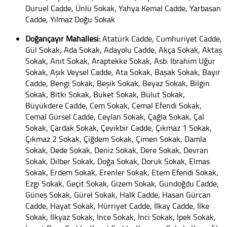
Duruel Cadde, Ünlü Sokak, Yahya Kemal Cadde, Yarbasan
Cadde, Yılmaz Doğu Sokak
Doğançayır Mahallesi:
Atatürk Cadde, Cumhuriyet Cadde,
Gül Sokak, Ada Sokak, Adayolu Cadde, Akça Sokak, Aktaş
Sokak, Anıt Sokak, Araptekke Sokak, Asb. İbrahim Uğur
Sokak, Aşık Veysel Cadde, Ata Sokak, Başak Sokak, Bayır
Cadde, Bengi Sokak, Beşik Sokak, Beyaz Sokak, Bilgin
Sokak, Bitki Sokak, Buket Sokak, Bulut Sokak,
Büyükdere Cadde, Cem Sokak, Cemal Efendi Sokak,
Cemal Gürsel Cadde, Ceylan Sokak, Çağla Sokak, Çal
Sokak, Çardak Sokak, Çevikbir Cadde, Çıkmaz 1 Sokak,
Çıkmaz 2 Sokak, Çiğdem Sokak, Çimen Sokak, Damla
Sokak, Dede Sokak, Deniz Sokak, Dere Sokak, Devran
Sokak, Dilber Sokak, Doğa Sokak, Doruk Sokak, Elmas
Sokak, Erdem Sokak, Erenler Sokak, Etem Efendi Sokak,
Ezgi Sokak, Geçit Sokak, Gizem Sokak, Gündoğdu Cadde,
Güneş Sokak, Gürel Sokak, Halk Cadde, Hasan Gürcan
Cadde, Hayat Sokak, Hürriyet Cadde, İlkay Cadde, İlke
Sokak, İlkyaz Sokak, İnce Sokak, İnci Sokak, İpek Sokak,