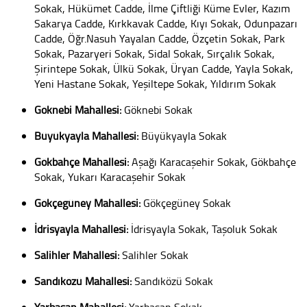
Sokak, Hükümet Cadde, İlme Çiftliği Küme Evler, Kazım
Sakarya Cadde, Kırkkavak Cadde, Kıyı Sokak, Odunpazarı
Cadde, Öğr.Nasuh Yayalan Cadde, Özçetin Sokak, Park
Sokak, Pazaryeri Sokak, Sidal Sokak, Sırçalık Sokak,
Şirintepe Sokak, Ülkü Sokak, Üryan Cadde, Yayla Sokak,
Yeni Hastane Sokak, Yeşiltepe Sokak, Yıldırım Sokak
Göknebi Mahallesi:
Göknebi Sokak
Büyükyayla Mahallesi:
Büyükyayla Sokak
Gökbahçe Mahallesi:
Aşağı Karacaşehir Sokak, Gökbahçe
Sokak, Yukarı Karacaşehir Sokak
Gökçegüney Mahallesi:
Gökçegüney Sokak
İdrisyayla Mahallesi:
İdrisyayla Sokak, Taşoluk Sokak
Salihler Mahallesi:
Salihler Sokak
Sandıközü Mahallesi:
Sandıközü Sokak
Yarbasan Mahallesi:
Yarbasan Sokak