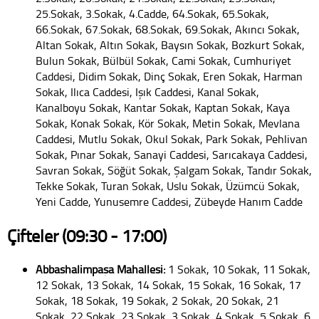
25.Sokak, 3.Sokak, 4.Cadde, 64.Sokak, 65.Sokak,
66.Sokak, 67.Sokak, 68.Sokak, 69.Sokak, Akıncı Sokak,
Altan Sokak, Altın Sokak, Baysın Sokak, Bozkurt Sokak,
Bulun Sokak, Bülbül Sokak, Cami Sokak, Cumhuriyet
Caddesi, Didim Sokak, Dinç Sokak, Eren Sokak, Harman
Sokak, Ilıca Caddesi, Işık Caddesi, Kanal Sokak,
Kanalboyu Sokak, Kantar Sokak, Kaptan Sokak, Kaya
Sokak, Konak Sokak, Kör Sokak, Metin Sokak, Mevlana
Caddesi, Mutlu Sokak, Okul Sokak, Park Sokak, Pehlivan
Sokak, Pınar Sokak, Sanayi Caddesi, Sarıcakaya Caddesi,
Savran Sokak, Söğüt Sokak, Şalgam Sokak, Tandır Sokak,
Tekke Sokak, Turan Sokak, Uslu Sokak, Üzümcü Sokak,
Yeni Cadde, Yunusemre Caddesi, Zübeyde Hanım Cadde
Çifteler (09:30 - 17:00)
Abbashalimpaşa Mahallesi:
1 Sokak, 10 Sokak, 11 Sokak,
12 Sokak, 13 Sokak, 14 Sokak, 15 Sokak, 16 Sokak, 17
Sokak, 18 Sokak, 19 Sokak, 2 Sokak, 20 Sokak, 21
Sokak, 22 Sokak, 23 Sokak, 3 Sokak, 4 Sokak, 5 Sokak, 6