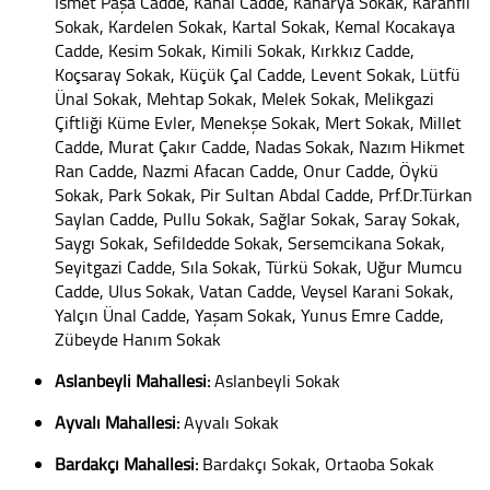
İsmet Paşa Cadde, Kanal Cadde, Kanarya Sokak, Karanfil
Sokak, Kardelen Sokak, Kartal Sokak, Kemal Kocakaya
Cadde, Kesim Sokak, Kimili Sokak, Kırkkız Cadde,
Koçsaray Sokak, Küçük Çal Cadde, Levent Sokak, Lütfü
Ünal Sokak, Mehtap Sokak, Melek Sokak, Melikgazi
Çiftliği Küme Evler, Menekşe Sokak, Mert Sokak, Millet
Cadde, Murat Çakır Cadde, Nadas Sokak, Nazım Hikmet
Ran Cadde, Nazmi Afacan Cadde, Onur Cadde, Öykü
Sokak, Park Sokak, Pir Sultan Abdal Cadde, Prf.Dr.Türkan
Saylan Cadde, Pullu Sokak, Sağlar Sokak, Saray Sokak,
Saygı Sokak, Sefildedde Sokak, Sersemcikana Sokak,
Seyitgazi Cadde, Sıla Sokak, Türkü Sokak, Uğur Mumcu
Cadde, Ulus Sokak, Vatan Cadde, Veysel Karani Sokak,
Yalçın Ünal Cadde, Yaşam Sokak, Yunus Emre Cadde,
Zübeyde Hanım Sokak
Aslanbeyli Mahallesi:
Aslanbeyli Sokak
Ayvalı Mahallesi:
Ayvalı Sokak
Bardakçı Mahallesi:
Bardakçı Sokak, Ortaoba Sokak