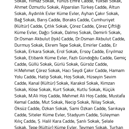
Sokak, Yılmaz Sokak, Yunus Emre Cadde, Yüksel Sokak,
Ahmet Özmutlu Sokak, Alparslan Türkeş Cadde, Altun
Sokak, Aydınlık Evler Küme Evler, Ayhan Çakır Sokak,
Bağ Sokak, Barış Cadde, Boraks Cadde, Cumhuriyet
(Kültür) Cadde, Çıtlık Sokak, Çörez Cadde, Çörez Çiftliği
Küme Evler, Dağcı Sokak, Dalmış Sokak, Demirli Sokak,
Dr.Osman Akbulut (Işık) Cadde, Dr.Osman Akbulut Cadde,
Durmuş Sokak, Ekrem Tepe Sokak, Emirler Cadde, Er
Sokak, Erkara Sokak, Erol Sokak, Ersoy Cadde, Eryılmaz
Sokak, Etibank Küme Evler, Fazlı Gündoğdu Cadde, Gemiç
Cadde, Güllü Sokak, Gürlü Sokak, Gürsöz Cadde,
H.Mehmet Çörez Sokak, Hacı Seydi Çakır Cadde, Hamam
Yolu Cadde, Hatip Sokak, Hoş Sokak, Hüseyin Sevim
Cadde, Kanal (Kültür) Sokak, Karakol Sokak, Kimzan
Sokak, Köse Sokak, Kurt Sokak, Kutlu Sokak, Küçük
Sokak, M.Ali Hoş Cadde, Mehmet Ali Hoş Cadde, Mustafa
Kemal Cadde, Mut Sokak, Necip Sokak, Nilay Sokak,
Öksüz Cadde, Özkan Sokak, Sami Özkan Cadde, Sarıkaya
Cadde, Siteler Küme Evler, Stadyum Cadde, Süleyman
Kılıç Cadde, Ş. Halil Kara Cadde, Şanlı Sokak, Şelale
Sokak, Tepe (Kültür) Küme Evler, Teymen Sokak, Turhan