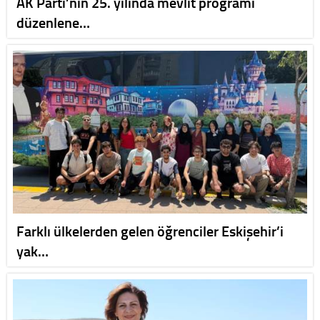
AK Parti’nin 25. yılında mevlit programı
düzenlene…
Farklı ülkelerden gelen öğrenciler Eskişehir’i
yak…