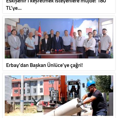
Eskişehir’i keşfetmek isteyenlere müjde! 180
TL’ye…
Erbay'dan Başkan Ünlüce'ye çağri!