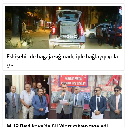
Eskişehir'de bagaja sığmadı, iple bağlayıp yola
çı…
MHP Beylikova’da Ali Yıldız güven tazeledi