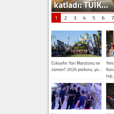
katladı: TÜİK…
1
2
3
4
5
6
7
Eskişehir Yarı Maratonu ne
Yeni
zaman? 2026 parkuru, ya…
Kuru
top