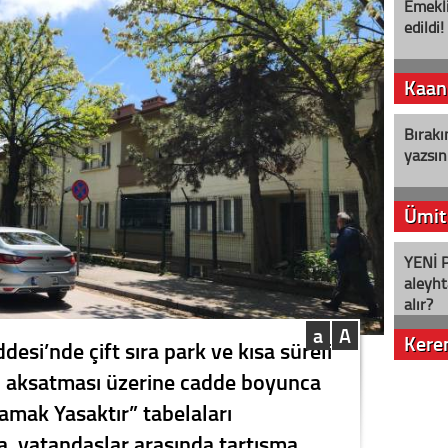
Emekli
edildi!
Kaan
Bırakı
yazsın
Ümit
YENİ P
aleyht
alır?
a
A
Kere
desi’nde çift sıra park ve kısa süreli
ği aksatması üzerine cadde boyunca
Nostalj
lamak Yasaktır” tabelaları
ma, vatandaşlar arasında tartışma