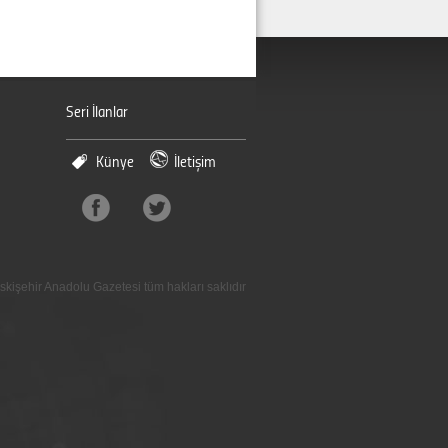
Seri İlanlar
Künye
İletişim
skişehir Anadolu Gazetesi tüm hakları saklıdır