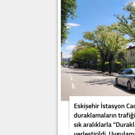
Eskişehir İstasyon Cad
duraklamaların trafi
sık aralıklarla “Durak
yerleştirildi. Uygula