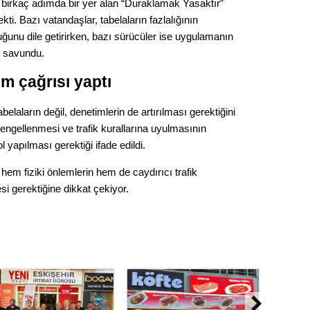
Gürha
birkaç adımda bir yer alan “Duraklamak Yasaktır”
Eskişe
ekti. Bazı vatandaşlar, tabelaların fazlalığının
Döne
unu dile getirirken, bazı sürücüler ise uygulamanın
ı savundu.
Rifat
m çağrısı yaptı
Sürdür
kültür
elaların değil, denetimlerin de artırılması gerektiğini
kın engellenmesi ve trafik kurallarına uyulmasının
Konu
 yapılması gerektiği ifade edildi.
hem fiziki önlemlerin hem de caydırıcı trafik
2023 y
esi gerektiğine dikkat çekiyor.
bekliy
Tüli
Düşükl