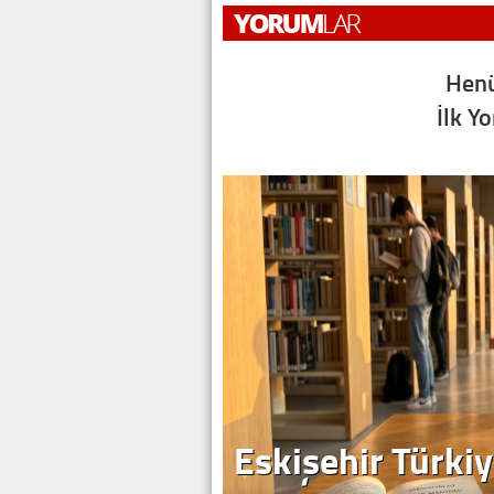
Henü
İlk Y
Eskişehir Türkiy