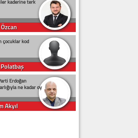
ler kaderine terk
 Özcan
n çocuklar kod
 Polatbaş
arti Erdoğan
arlığıyla ne kadar oy
m Akyıl
iye ilgiliyiz!