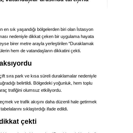
Seval
Es Es’
n en sık yaşandığı bölgelerden biri olan İstasyon
ması nedeniyle dikkat çeken bir uygulama hayata
Ahme
eyse birer metre arayla yerleştirilen “Duraklamak
ülerin hem de vatandaşların dikkatini çekti.
Tepeba
k aksıyordu
birliği
ulaşı
çift sıra park ve kısa süreli duraklamalar nedeniyle
Fund
 uğradığı belirtildi. Bölgedeki yoğunluk, hem toplu
aç trafiğini olumsuz etkiliyordu.
CHP’li
geçmek ve trafik akışını daha düzenli hale getirmek
kazana
seçiml
elalarını sıklaştırdığı ifade edildi.
Melt
ikkat çekti