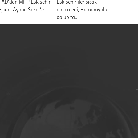
İAD’dan MHP Eskişehir
Eskişehirliler sıcak
aşkanı Ayhan Sezer’e …
dinlemedi, Hamamyolu
dolup ta…
E