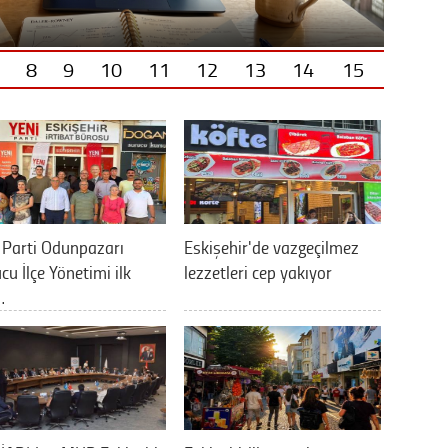
8
9
10
11
12
13
14
15
 Parti Odunpazarı
Eskişehir'de vazgeçilmez
cu İlçe Yönetimi ilk
lezzetleri cep yakıyor
…