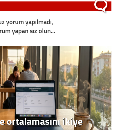
z yorum yapılmadı,
orum yapan siz olun...
e ortalamasını ikiye