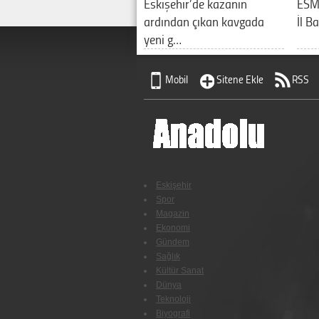
Eskişehir’de kazanın
ESM
ardından çıkan kavgada
İl B
yeni g…
Mobil
Sitene Ekle
RSS
Eskişehir
Spor
Magazin
Ekonomi
Gündem
Sağlık
Kültür Sanat
Dünya
Teknoloji
Biyografi