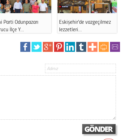
Op. D
i Parti Odunpazarı
Eskişehir'de vazgeçilmez
Eskişeh
Sağlığı
ucu İlçe Y…
lezzetleri…
ardınd
Uzm. 
Vatand
M. M
Hayır,
Seda