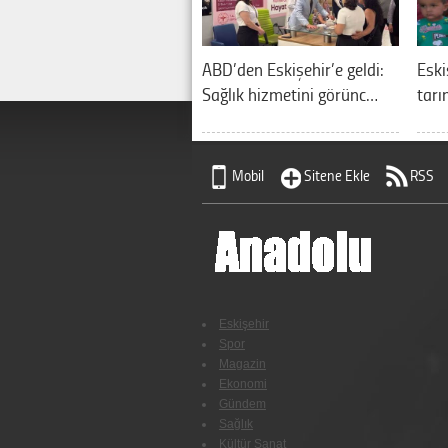
ABD’den Eskişehir’e geldi:
Eski
Sağlık hizmetini görünc…
tarı
Mobil
Sitene Ekle
RSS
Eskişehir
Spor
Magazin
Ekonomi
Gündem
Sağlık
Kültür Sanat