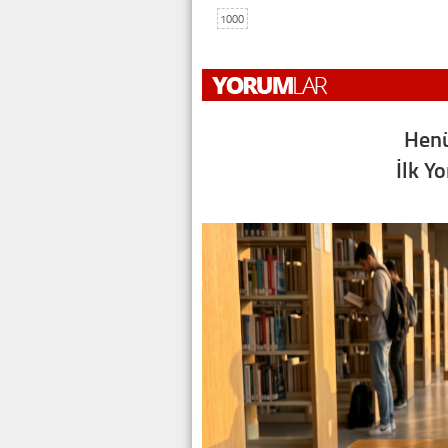
1000
Henü
İlk Y