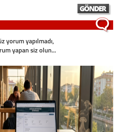
Op. D
Sağlığı
z yorum yapılmadı,
Uzm. 
orum yapan siz olun...
Vatand
M. M
Hayır,
Seda