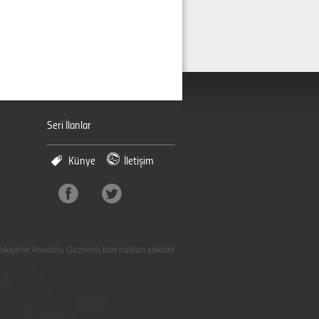
Seri İlanlar
Künye
İletişim
skişehir Anadolu Gazetesi tüm hakları saklıdır