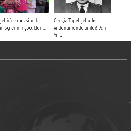
şehir’de mevsimlik
Cengiz Topel şehadet
m işçilerinin çocukları…
yıldönümünde anıldı! Vali
Yıl…
E