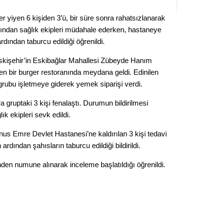
Kere
er yiyen 6 kişiden 3’ü, bir süre sonra rahatsızlanarak
rdından sağlık ekipleri müdahale ederken, hastaneye
Es Es’
 ardından taburcu edildiği öğrenildi.
skişehir’in Eskibağlar Mahallesi Zübeyde Hanım
Ahme
ren bir burger restoranında meydana geldi. Edinilen
ş grubu işletmeye giderek yemek siparişi verdi.
Tepeba
 gruptaki 3 kişi fenalaştı. Durumun bildirilmesi
birliği
ık ekipleri sevk edildi.
ulaşı
nus Emre Devlet Hastanesi’ne kaldırılan 3 kişi tedavi
Fund
n ardından şahısların taburcu edildiği bildirildi.
CHP’li
rinden numune alınarak inceleme başlatıldığı öğrenildi.
kazana
seçiml
Melt