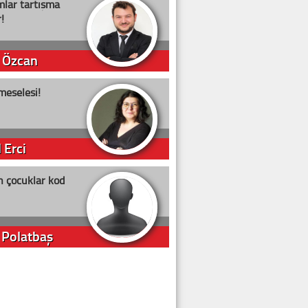
lar tartışma
!
 Özcan
meselesi!
 Erci
n çocuklar kod
 Polatbaş
arti Erdoğan
arlığıyla ne kadar oy