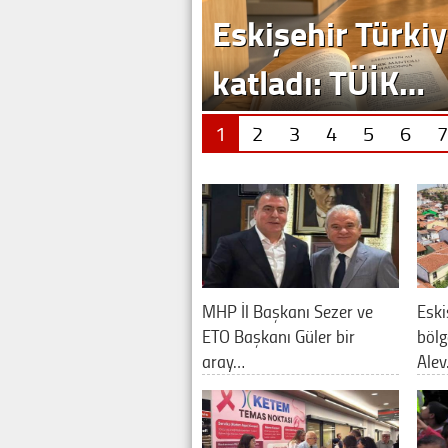
Eskişehir Türkiy
katladı: TÜİK…
1
2
3
4
5
6
7
MHP İl Başkanı Sezer ve
Eski
ETO Başkanı Güler bir
bölg
aray…
Ale