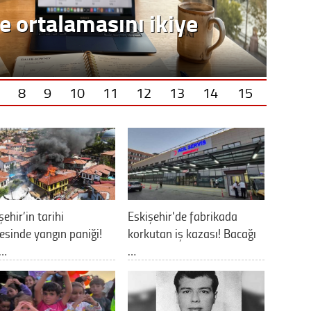
e ortalamasını ikiye
8
9
10
11
12
13
14
15
şehir’in tarihi
Eskişehir'de fabrikada
esinde yangın paniği!
korkutan iş kazası! Bacağı
v…
…