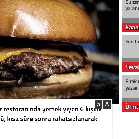
Bu zam
yaratır
Kaan
Simit 
Seval
Bırakı
yazsın
a
A
Ümit
r restoranında yemek yiyen 6 kişilik
, kısa süre sonra rahatsızlanarak
YENİ P
aleyht
alır?