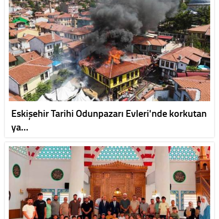
Eskişehir Tarihi Odunpazarı Evleri'nde korkutan
ya…