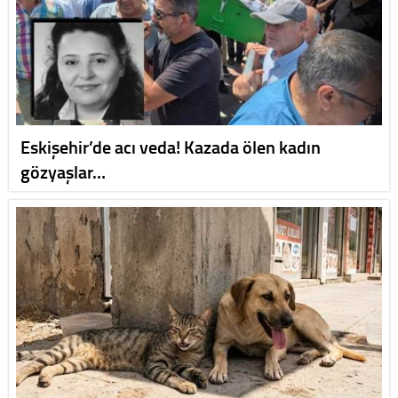
Eskişehir’de acı veda! Kazada ölen kadın
gözyaşlar…