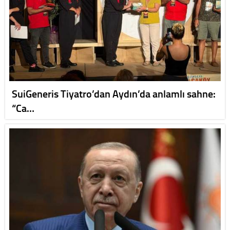
SuiGeneris Tiyatro’dan Aydın’da anlamlı sahne:
“Ca…