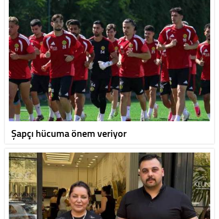
Şapçı hücuma önem veriyor