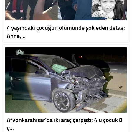
4 yaşındaki çocuğun ölümünde şok eden detay:
Anne,…
Afyonkarahisar'da iki araç çarpıştı: 4'ü çocuk 8
y…