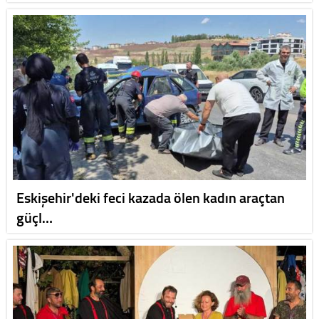
Eskişehir'deki feci kazada ölen kadın araçtan
güçl…