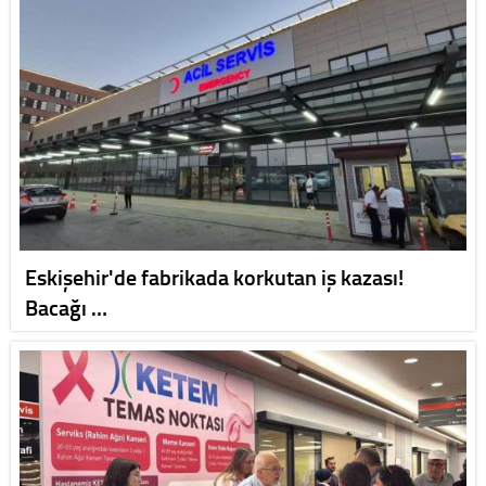
Eskişehir'de fabrikada korkutan iş kazası!
Bacağı …