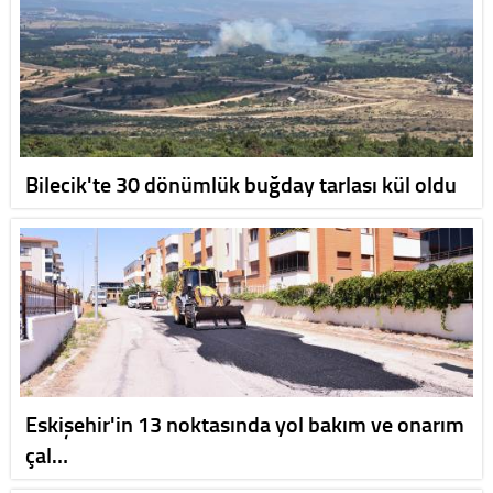
Bilecik'te 30 dönümlük buğday tarlası kül oldu
Eskişehir'in 13 noktasında yol bakım ve onarım
çal…