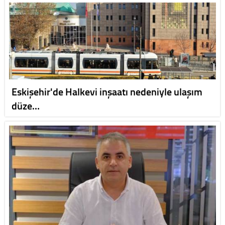
Eskişehir'de Halkevi inşaatı nedeniyle ulaşım
düze…