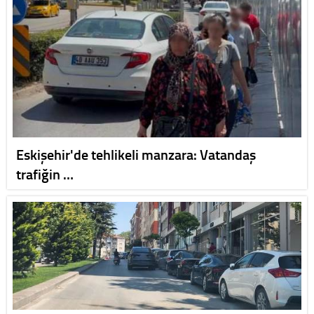
Eskişehir'de tehlikeli manzara: Vatandaş
trafiğin …