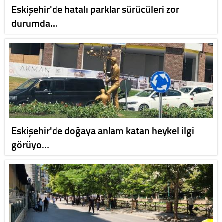
Eskişehir'de hatalı parklar sürücüleri zor
durumda…
Eskişehir'de doğaya anlam katan heykel ilgi
görüyo…