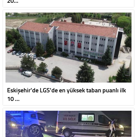
20…
Eskişehir'de LGS'de en yüksek taban puanlı ilk
10 …