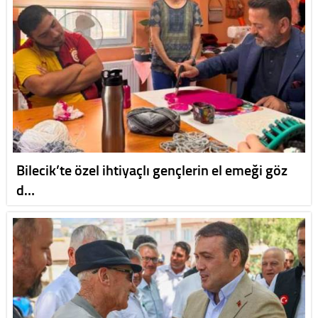
Bilecik’te özel ihtiyaçlı gençlerin el emeği göz
d…