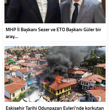
MHP İl Başkanı Sezer ve ETO Başkanı Güler bir
aray…
Eskişehir Tarihi Odunpazarı Evleri'nde korkutan