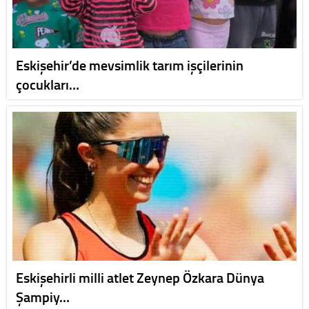
Eskişehir’de mevsimlik tarım işçilerinin
çocukları…
Eskişehirli milli atlet Zeynep Özkara Dünya
Şampiy…