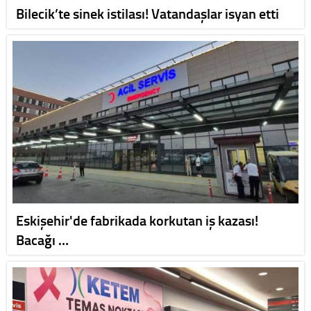
Bilecik’te sinek istilası! Vatandaşlar isyan etti
Eskişehir'de fabrikada korkutan iş kazası!
Bacağı …