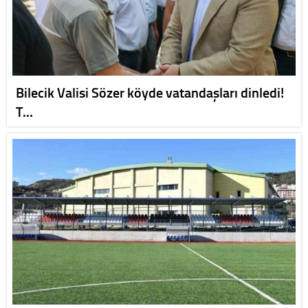
Bilecik Valisi Sözer köyde vatandaşları dinledi!
T…