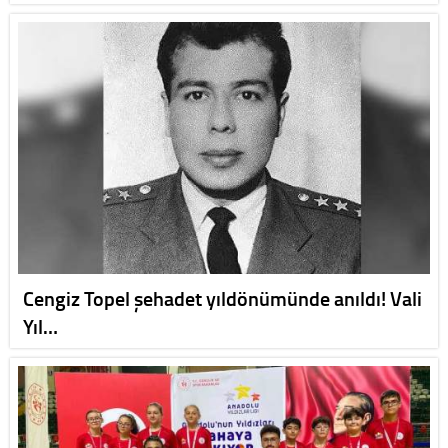
Cengiz Topel şehadet yıldönümünde anıldı! Vali
Yıl…