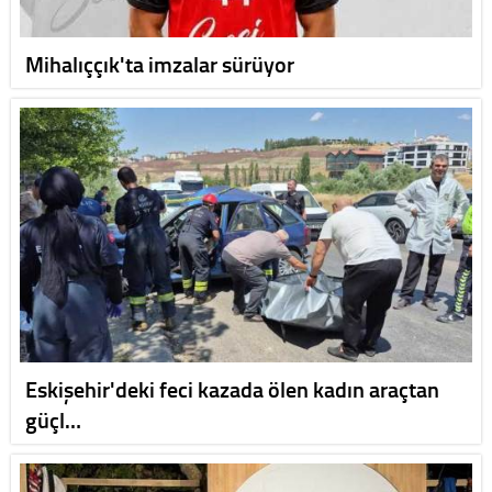
Mihalıççık'ta imzalar sürüyor
Eskişehir'deki feci kazada ölen kadın araçtan
güçl…