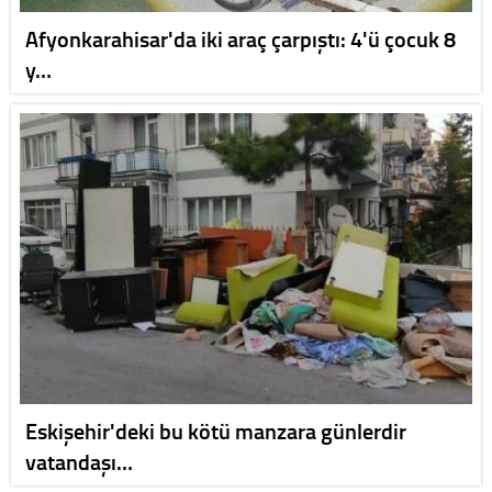
Afyonkarahisar'da iki araç çarpıştı: 4'ü çocuk 8
y…
Eskişehir'deki bu kötü manzara günlerdir
vatandaşı…