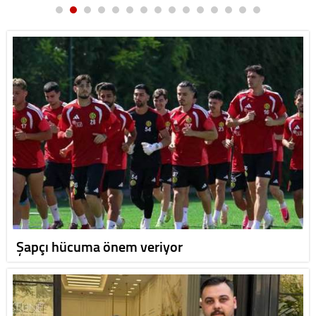
Şapçı hücuma önem veriyor