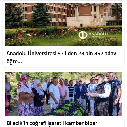
Anadolu Üniversitesi 57 ilden 23 bin 352 aday
öğre…
Bilecik’in coğrafi işaretli kamber biberi