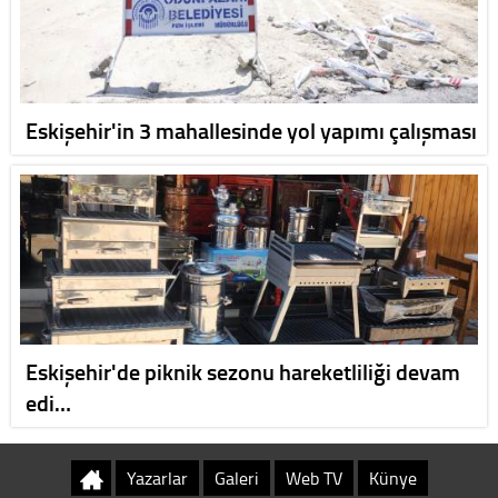
Eskişehir'in 3 mahallesinde yol yapımı çalışması
Eskişehir'de piknik sezonu hareketliliği devam
edi…
Yazarlar
Galeri
Web TV
Künye