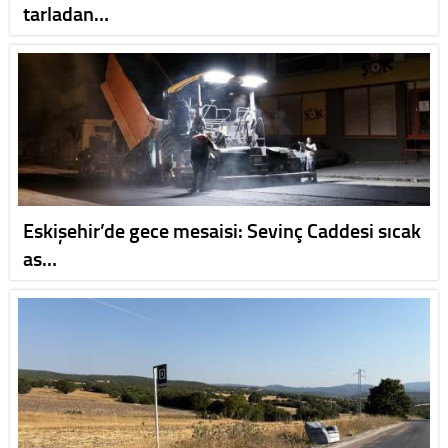
tarladan…
Eskişehir’de gece mesaisi: Sevinç Caddesi sıcak
as…