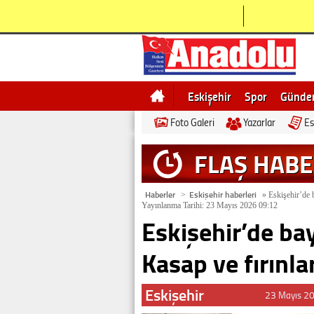
Eskişehir
Spor
Günd
Foto Galeri
Yazarlar
Es
Bilecik
Ne demek
Esk
FLAŞ HAB
Haberler
Eskişehir haberleri
>
»
Eskişehir’de b
Yayınlanma Tarihi: 23 Mayıs 2026 09:12
Eskişehir’de bay
Kasap ve fırınl
Eskişehir
23 Mayıs 2