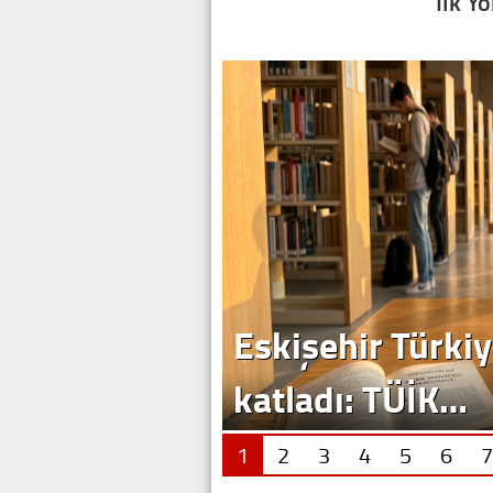
İlk Y
Eskişehir Türkiy
katladı: TÜİK…
1
2
3
4
5
6
7