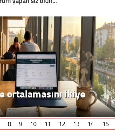
orum yapan siz olun...
e ortalamasını ikiye
8
9
10
11
12
13
14
15