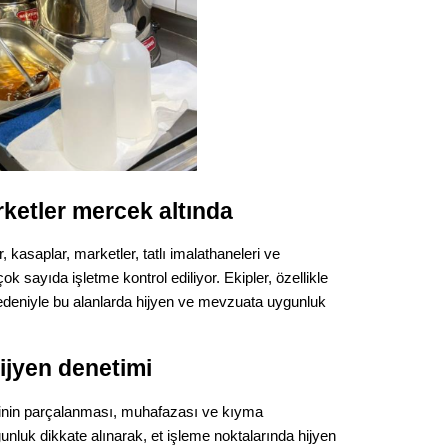
Gürha
Eskişe
Döne
Rifat
Sürdür
kültür
rketler mercek altında
Konu
, kasaplar, marketler, tatlı imalathaneleri ve
2023 y
k sayıda işletme kontrol ediliyor. Ekipler, özellikle
bekliy
edeniyle bu alanlarda hijyen ve mevzuata uygunluk
Tüli
ijyen denetimi
Düşükl
inin parçalanması, muhafazası ve kıyma
nluk dikkate alınarak, et işleme noktalarında hijyen