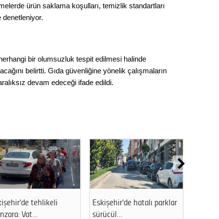
letmelerde ürün saklama koşulları, temizlik standartları
Op. D
de denetleniyor.
Sağlığı
 herhangi bir olumsuzluk tespit edilmesi halinde
acağını belirtti. Gıda güvenliğine yönelik çalışmaların
Uzm. 
alıksız devam edeceği ifade edildi.
Vatand
M. M
Hayır,
Seda
işehir'de tehlikeli
Eskişehir'de hatalı parklar
Eskişe
nzara: Vat…
sürücül…
katan 