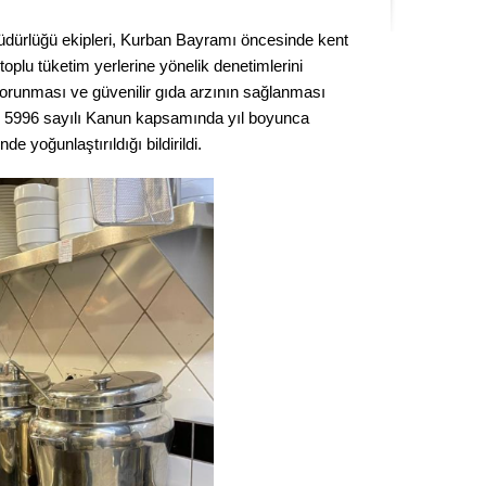
Seval
üdürlüğü ekipleri, Kurban Bayramı öncesinde kent
toplu tüketim yerlerine yönelik denetimlerini
Es Es’
n korunması ve güvenilir gıda arzının sağlanması
n, 5996 sayılı Kanun kapsamında yıl boyunca
yoğunlaştırıldığı bildirildi.
Ahme
Tepeba
birliği
ulaşı
Fund
CHP’li
kazana
seçiml
Melt