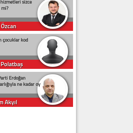
 hizmetleri sizce
i mi?
 Özcan
n çocuklar kod
 Polatbaş
arti Erdoğan
arlığıyla ne kadar oy
m Akyıl
iye ilgiliyiz!