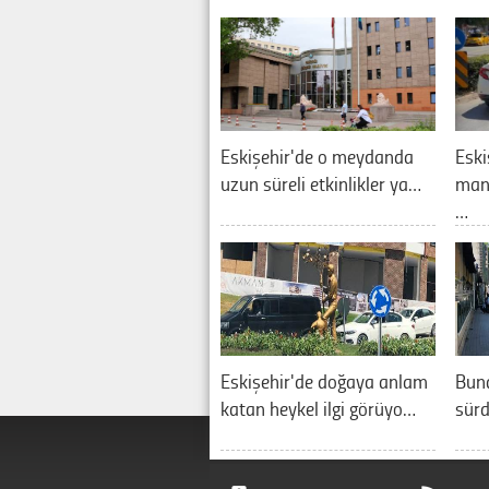
Eskişehir'de o meydanda
Eski
uzun süreli etkinlikler ya…
manz
…
Eskişehir'de doğaya anlam
Buna
katan heykel ilgi görüyo…
sürd