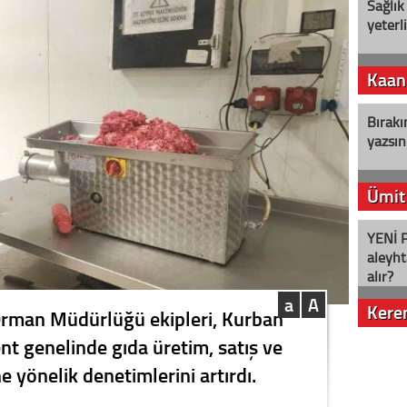
Sağlık
yeterl
Kaan
Bırakı
yazsın
Ümit
YENİ P
aleyht
alır?
a
A
Kere
 Orman Müdürlüğü ekipleri, Kurban
t genelinde gıda üretim, satış ve
Nostalj
e yönelik denetimlerini artırdı.