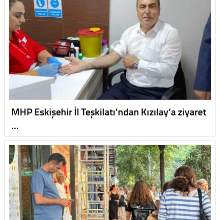
MHP Eskişehir İl Teşkilatı’ndan Kızılay’a ziyaret
…