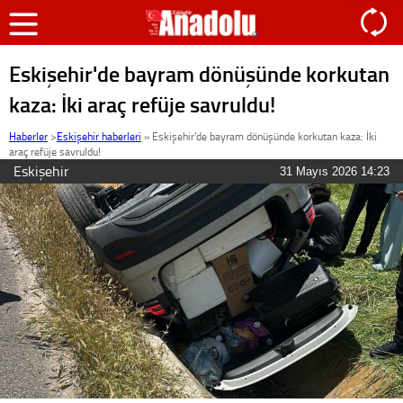
Eskişehir'de bayram dönüşünde korkutan
kaza: İki araç refüje savruldu!
Haberler
>
Eskişehir haberleri
»
Eskişehir'de bayram dönüşünde korkutan kaza: İki
araç refüje savruldu!
Eskişehir
31 Mayıs 2026 14:23