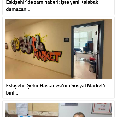
Eskişehir'de zam haberi: İşte yeni Kalabak
damacan…
Eskişehir Şehir Hastanesi’nin Sosyal Market’i
binl…