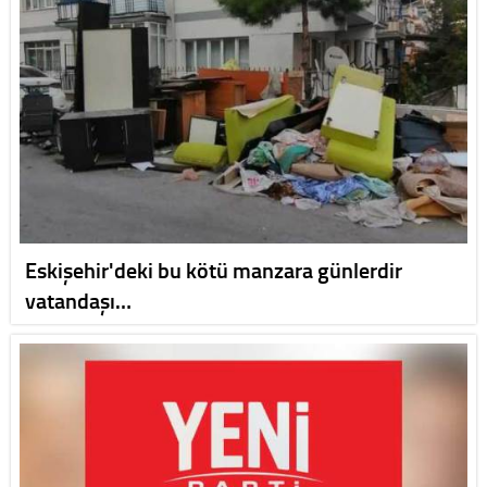
Eskişehir'deki bu kötü manzara günlerdir
vatandaşı…