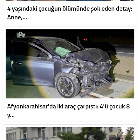
4 yaşındaki çocuğun ölümünde şok eden detay:
Anne,…
Afyonkarahisar'da iki araç çarpıştı: 4'ü çocuk 8
y…