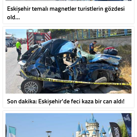
Eskişehir temalı magnetler turistlerin gözdesi
old…
Son dakika: Eskişehir'de feci kaza bir can aldı!