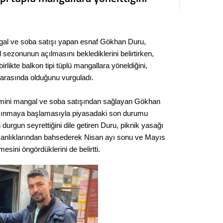
Seval
Es Es’
ngal ve soba satışı yapan esnaf Gökhan Duru,
sezonunun açılmasını beklediklerini belirtirken,
irlikte balkon tipi tüplü mangallara yöneldiğini,
Ahme
TL arasında olduğunu vurguladı.
Tepeba
çimini mangal ve soba satışından sağlayan Gökhan
birliği
ısınmaya başlamasıyla piyasadaki son durumu
ulaşı
 durgun seyrettiğini dile getiren Duru, piknik yasağı
Fund
kanlıklarından bahsederek Nisan ayı sonu ve Mayıs
mesini öngördüklerini de belirtti.
CHP’li
kazana
seçiml
Melt