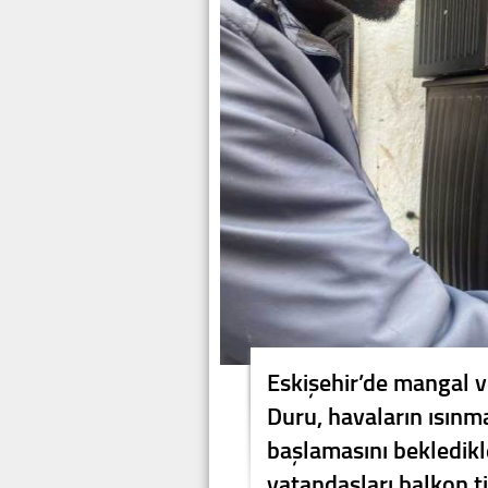
Eskişehir’de mangal v
Duru, havaların ısınm
başlamasını bekledikle
vatandaşları balkon ti