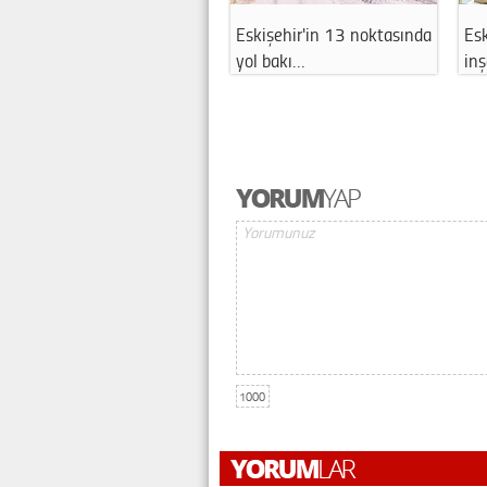
Eskişehir'in 13 noktasında
Esk
yol bakı…
in
1000