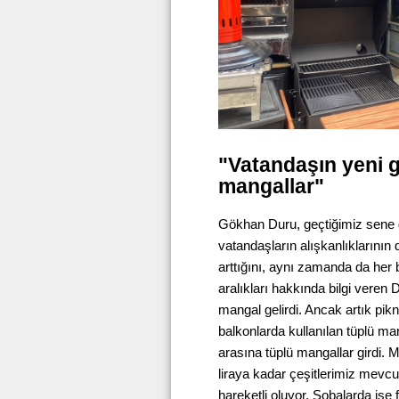
"Vatandaşın yeni g
mangallar"
Gökhan Duru, geçtiğimiz sene g
vatandaşların alışkanlıklarının de
arttığını, aynı zamanda da her
aralıkları hakkında bilgi vere
mangal gelirdi. Ancak artık pikn
balkonlarda kullanılan tüplü man
arasına tüplü mangallar girdi. M
liraya kadar çeşitlerimiz mevcu
hareketli oluyor. Sobalarda ise f