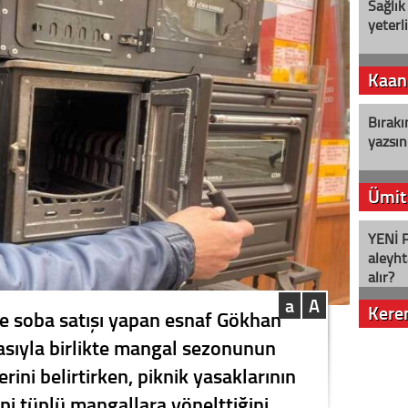
Sağlık
yeterl
Kaan
Bırakı
yazsın
Ümit
YENİ P
aleyht
alır?
a
A
Kere
e soba satışı yapan esnaf Gökhan
asıyla birlikte mangal sezonunun
Nostalj
rini belirtirken, piknik yasaklarının
pi tüplü mangallara yönelttiğini