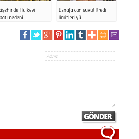
işehir'de Halkevi
Esnafa can suyu! Kredi
Eskişe
şaatı nedeni…
limitleri yü…
uzun s