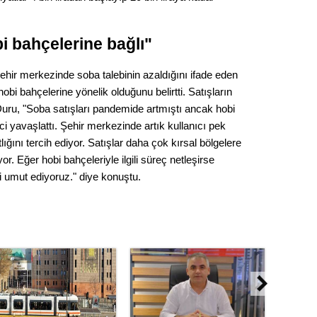
Op. D
bi bahçelerine bağlı"
Sağlığı
ehir merkezinde soba talebinin azaldığını ifade eden
bi bahçelerine yönelik olduğunu belirtti. Satışların
Uzm. 
ru, "Soba satışları pandemide artmıştı ancak hobi
üreci yavaşlattı. Şehir merkezinde artık kullanıcı pek
Vatand
ğını tercih ediyor. Satışlar daha çok kırsal bölgelere
or. Eğer hobi bahçeleriyle ilgili süreç netleşirse
i umut ediyoruz." diye konuştu.
M. M
Hayır,
Seda