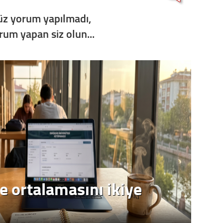
z yorum yapılmadı,
orum yapan siz olun...
e ortalamasını ikiye