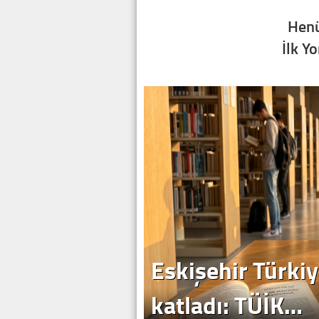
Henü
İlk Y
Eskişehir Türkiy
katladı: TÜİK…