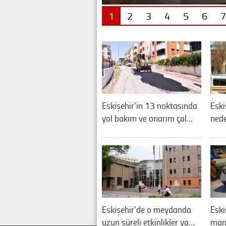
1
2
3
4
5
6
7
Eskişehir'in 13 noktasında
Eski
yol bakım ve onarım çal…
nede
Eskişehir'de o meydanda
Eski
uzun süreli etkinlikler ya…
manz