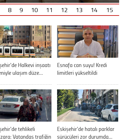
8
9
10
11
12
13
14
15
şehir'de Halkevi inşaatı
Esnafa can suyu! Kredi
niyle ulaşım düze…
limitleri yükseltildi
şehir'de tehlikeli
Eskişehir'de hatalı parklar
ara: Vatandaş trafiğin
sürücüleri zor durumda…