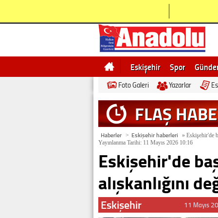
Eskişehir
Spor
Günd
Foto Galeri
Yazarlar
Es
Bilecik
Ne demek
Esk
FLAŞ HAB
Haberler
Eskişehir haberleri
>
»
Eskişehir'de b
Yayınlanma Tarihi: 11 Mayıs 2026 10:16
Eskişehir'de ba
alışkanlığını değ
Eskişehir
11 Mayıs 2