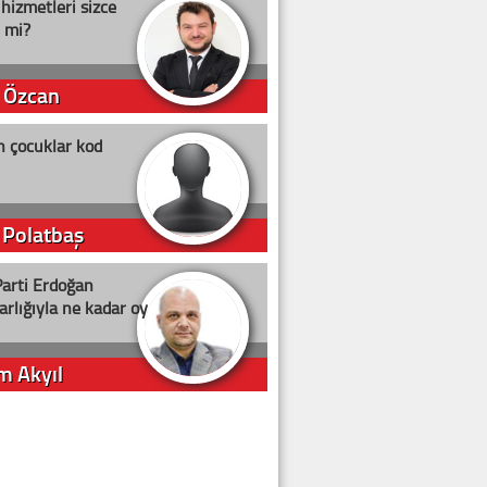
 hizmetleri sizce
i mi?
 Özcan
n çocuklar kod
 Polatbaş
arti Erdoğan
arlığıyla ne kadar oy
m Akyıl
iye ilgiliyiz!