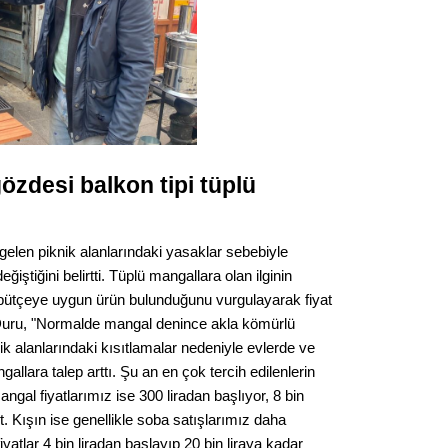
Gürha
Eskişe
Döne
Rifat
Sürdür
kültür
özdesi balkon tipi tüplü
Konu
elen piknik alanlarındaki yasaklar sebebiyle
2023 y
ğiştiğini belirtti. Tüplü mangallara olan ilginin
bekliy
 bütçeye uygun ürün bulunduğunu vurgulayarak fiyat
n Duru, "Normalde mangal denince akla kömürlü
Tüli
ik alanlarındaki kısıtlamalar nedeniyle evlerde ve
gallara talep arttı. Şu an en çok tercih edilenlerin
Düşükl
angal fiyatlarımız ise 300 liradan başlıyor, 8 bin
t. Kışın ise genellikle soba satışlarımız daha
iyatlar 4 bin liradan başlayıp 20 bin liraya kadar