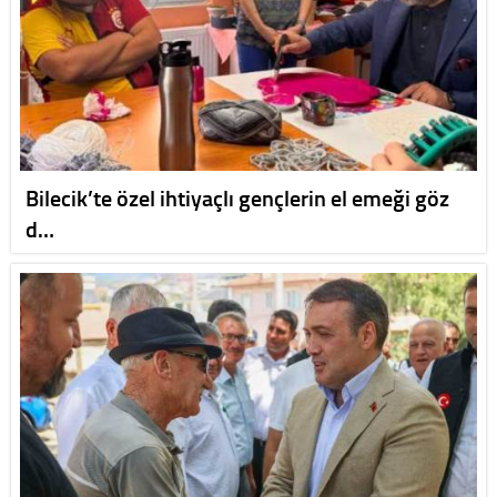
Bilecik’te özel ihtiyaçlı gençlerin el emeği göz
d…