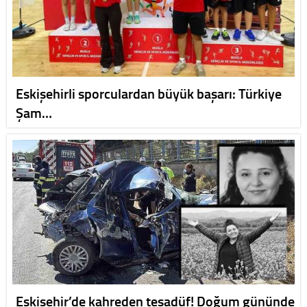
Eskişehirli sporculardan büyük başarı: Türkiye
Şam…
Eskişehir’de kahreden tesadüf! Doğum gününde