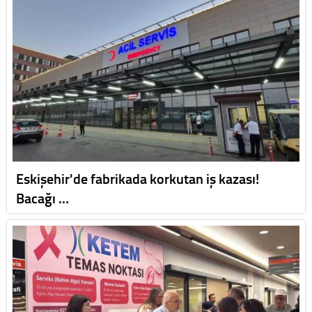
Eskişehir'de fabrikada korkutan iş kazası!
Bacağı …