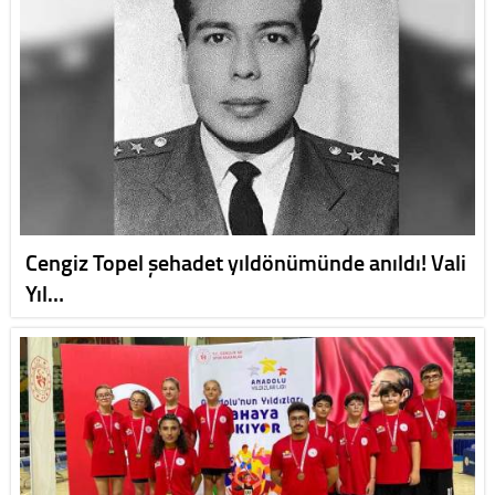
Cengiz Topel şehadet yıldönümünde anıldı! Vali
Yıl…