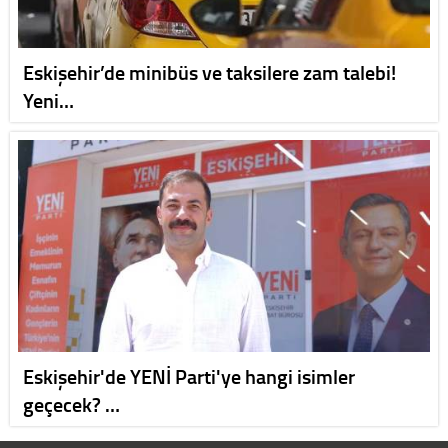
Eskişehir’de minibüs ve taksilere zam talebi!
Yeni…
Eskişehir'de YENİ Parti'ye hangi isimler
geçecek? …