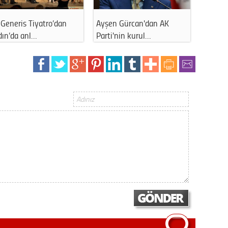
Generis Tiyatro’dan
Ayşen Gürcan'dan AK
Ahmet 
dın’da anl…
Parti'nin kurul…
kapattı