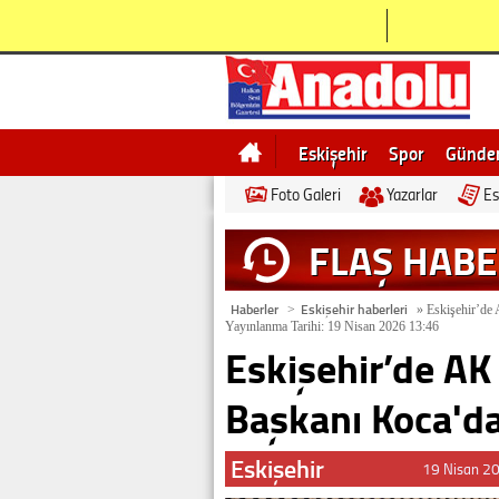
Eskişehir
Spor
Günd
Foto Galeri
Yazarlar
Es
Bilecik
Ne demek
Esk
FLAŞ HAB
Haberler
Eskişehir haberleri
>
»
Eskişehir’de A
Yayınlanma Tarihi: 19 Nisan 2026 13:46
Eskişehir’de AK 
Başkanı Koca'da
Eskişehir
19 Nisan 2