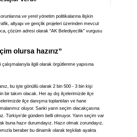
Kere
runlarına ve yerel yönetim politikalarına ilişkin
Es Es’
afik, altyapı ve gençlik projeleri üzerinden mevcut
Koca, çözüm adresi olarak “AK Belediyecilik” vurgusu
Ahme
çim olursa hazırız”
Tepeba
 çalışmalarıyla ilgili olarak örgütlenme yapısına
birliği
ulaşı
Fund
nız, bu işte gönüllü olarak 2 bin 500 - 3 bin kişi
 bir takım olacak. Her ay dış ilçelerimizde ilçe
CHP’li
çelerimizde ilçe danışma toplantıları ve hane
kazana
ışmalarımız oluyor. Sanki yarın seçim olacakçasına
seçiml
z. Türkiye'de gündem belli olmuyor. Yarın seçim var
Melt
larak buna hazır durumdayız. Hazır olmak zorundayız.
mızla beraber bu dinamik olarak teşkilatı ayakta