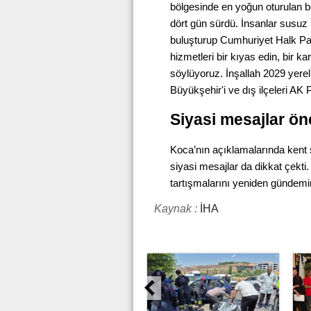
bölgesinde en yoğun oturulan böl
dört gün sürdü. İnsanlar susuz k
buluşturup Cumhuriyet Halk Parti
hizmetleri bir kıyas edin, bir 
söylüyoruz. İnşallah 2029 yere
Büyükşehir'i ve dış ilçeleri AK P
Siyasi mesajlar öne
Koca’nın açıklamalarında kent s
siyasi mesajlar da dikkat çekti
tartışmalarını yeniden gündemin
Kaynak :
İHA