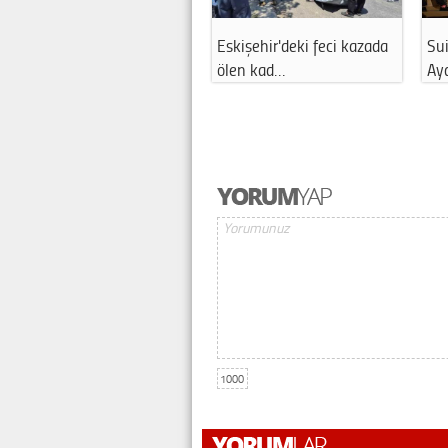
Eskişehir'deki feci kazada
Sui
ölen kad…
Ay
1000