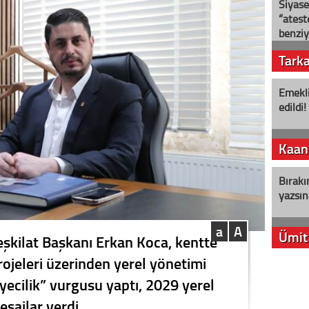
Siyase
“ateş
benziy
Tark
Emekli
edildi!
Kaan
Bırakı
yazsın
a
A
Ümit
Teşkilat Başkanı Erkan Koca, kentte
projeleri üzerinden yerel yönetimi
YENİ P
yecilik” vurgusu yaptı, 2029 yerel
aleyht
alır?
sajlar verdi.