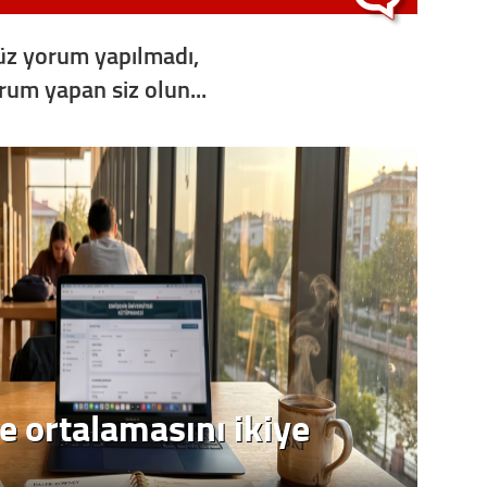
z yorum yapılmadı,
orum yapan siz olun...
e ortalamasını ikiye