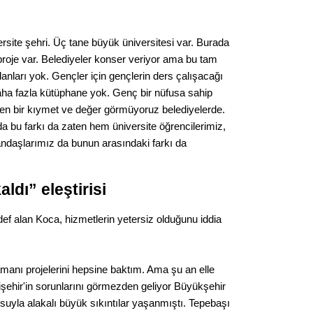
Op. D
ersite şehri. Üç tane büyük üniversitesi var. Burada
Sağlığı
 proje var. Belediyeler konser veriyor ama bu tam
alanları yok. Gençler için gençlerin ders çalışacağı
daha fazla kütüphane yok. Genç bir nüfusa sahip
Uzm. 
en bir kıymet ve değer görmüyoruz belediyelerde.
da bu farkı da zaten hem üniversite öğrencilerimiz,
Vatand
andaşlarımız da bunun arasındaki farkı da
ldı” eleştirisi
M. M
ef alan Koca, hizmetlerin yetersiz olduğunu iddia
Hayır,
anı projelerini hepsine baktım. Ama şu an elle
Seda
kişehir'in sorunlarını görmezden geliyor Büyükşehir
suyla alakalı büyük sıkıntılar yaşanmıştı. Tepebaşı