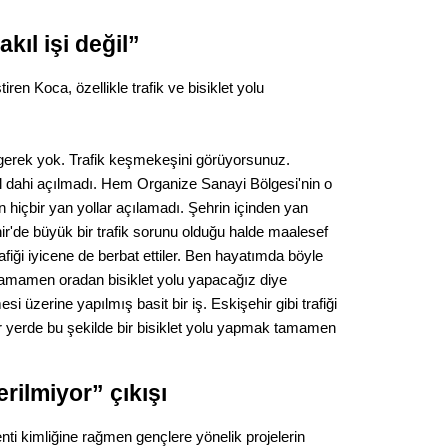
Gürha
Eskişe
kıl işi değil”
Döne
Rifat
iren Koca, özellikle trafik ve bisiklet yolu
Sürdür
kültür
ç gerek yok. Trafik keşmekeşini görüyorsunuz.
yol dahi açılmadı. Hem Organize Sanayi Bölgesi'nin o
n hiçbir yan yollar açılamadı. Şehrin içinden yan
Konu
ir'de büyük bir trafik sorunu olduğu halde maalesef
rafiği iyicene de berbat ettiler. Ben hayatımda böyle
2023 y
 tamamen oradan bisiklet yolu yapacağız diye
bekliy
esi üzerine yapılmış basit bir iş. Eskişehir gibi trafiği
bir yerde bu şekilde bir bisiklet yolu yapmak tamamen
Tüli
Düşükl
rilmiyor” çıkışı
enti kimliğine rağmen gençlere yönelik projelerin