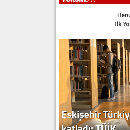
Henü
İlk Y
Eskişehir Türkiy
katladı: TÜİK…