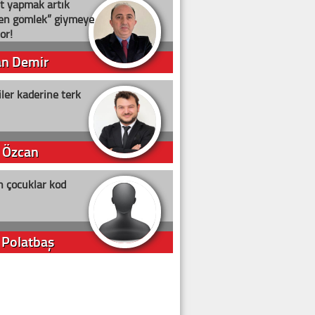
t yapmak artık
ten gömlek” giymeye
or!
an Demir
ler kaderine terk
 Özcan
n çocuklar kod
 Polatbaş
arti Erdoğan
arlığıyla ne kadar oy