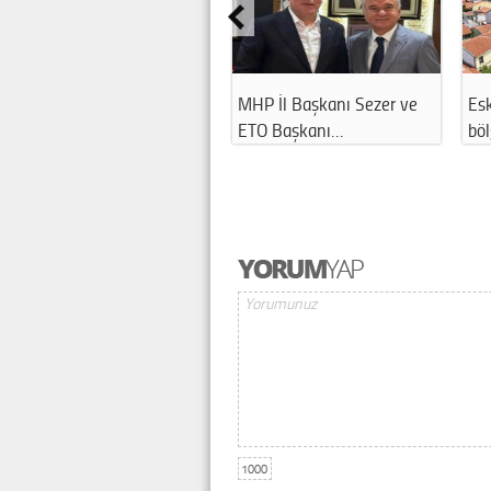
Eskişehir'de fabrikada
ABD’den Eskişehir’e geldi:
Esk
korkutan iş …
Sağlık h…
tar
1000