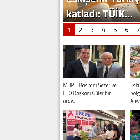
1
2
3
4
5
6
7
MHP İl Başkanı Sezer ve
Eski
ETO Başkanı Güler bir
bölg
aray…
Ale