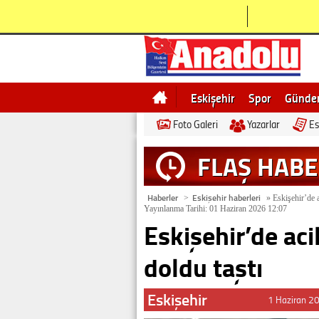
Eskişehir
Spor
Günd
Foto Galeri
Yazarlar
Es
Bilecik
Ne demek
Esk
FLAŞ HAB
Haberler
Eskişehir haberleri
>
»
Eskişehir’de a
Yayınlanma Tarihi: 01 Haziran 2026 12:07
Eskişehir’de aci
doldu taştı
Eskişehir
1 Haziran 2