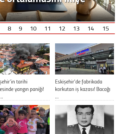
8
9
10
11
12
13
14
15
şehir’in tarihi
Eskişehir'de fabrikada
esinde yangın paniği!
korkutan iş kazası! Bacağı
v…
…