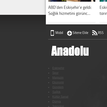
ABD’den Eskişehir’e geldi:
Eski
Sağlık hizmetini görünc…
tarı
Mobil
Sitene Ekle
RSS
Eskişehir
Spor
Magazin
Ekonomi
Gündem
Sağlık
Kültür Sanat
Dünya
Teknoloji