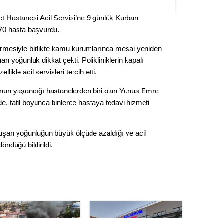
Kere
 Hastanesi Acil Servisi’ne 9 günlük Kurban
570 hasta başvurdu.
Es Es’
ermesiyle birlikte kamu kurumlarında mesai yeniden
an yoğunluk dikkat çekti. Polikliniklerin kapalı
Ahme
likle acil servisleri tercih etti.
nun yaşandığı hastanelerden biri olan Yunus Emre
Tepeba
de, tatil boyunca binlerce hastaya tedavi hizmeti
birliği
ulaşı
luşan yoğunluğun büyük ölçüde azaldığı ve acil
Fund
öndüğü bildirildi.
CHP’li
kazana
seçiml
Melt