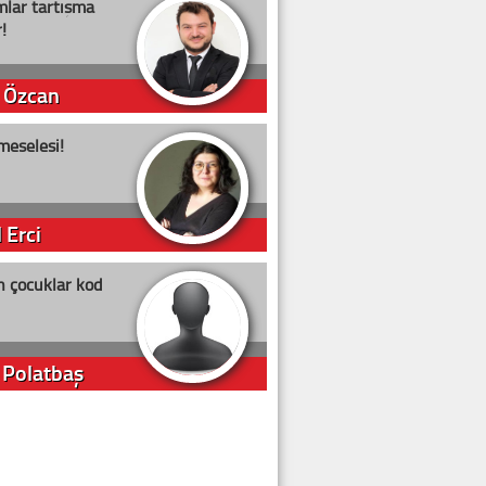
lar tartışma
!
 Özcan
meselesi!
 Erci
n çocuklar kod
 Polatbaş
arti Erdoğan
arlığıyla ne kadar oy