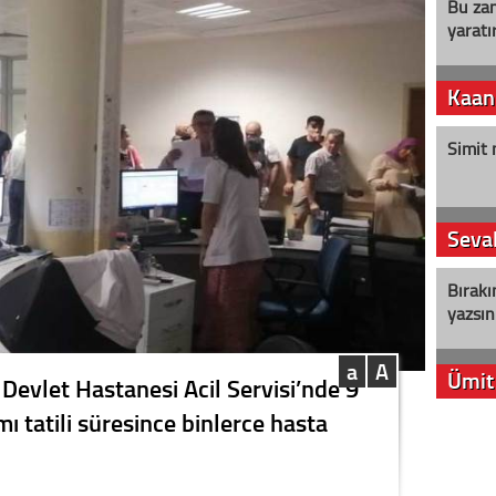
Bu zam
yaratır
Kaan
Simit 
Seval
Bırakı
yazsın
a
A
Ümit
Devlet Hastanesi Acil Servisi’nde 9
 tatili süresince binlerce hasta
YENİ P
aleyht
alır?