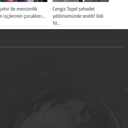
şehir’de mevsimlik
Cengiz Topel şehadet
m işçilerinin çocukları…
yıldönümünde anıldı! Vali
Yıl…
E