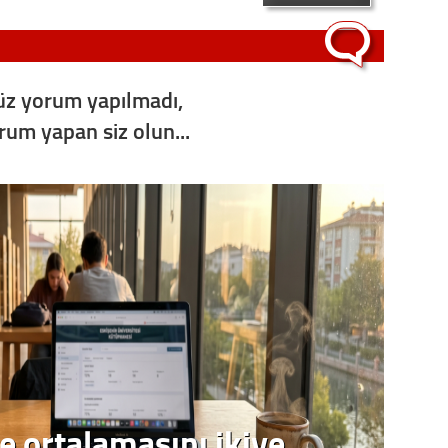
Op. D
Sağlığı
z yorum yapılmadı,
orum yapan siz olun...
Uzm. 
Vatand
M. M
Hayır,
Seda