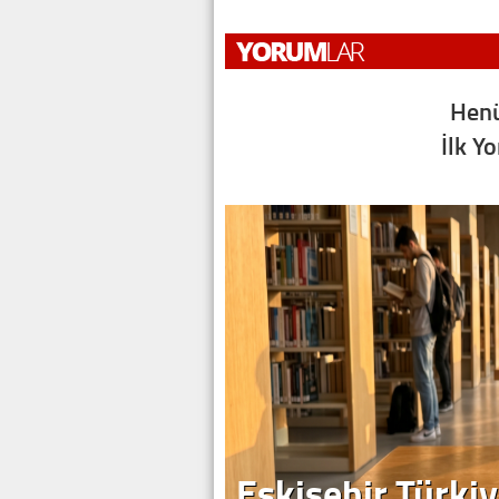
Henü
İlk Y