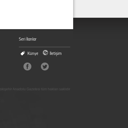
Seri İlanlar
Künye
İletişim
skişehir Anadolu Gazetesi tüm hakları saklıdır