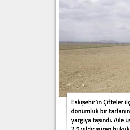
Eskişehir’in Çifteler 
dönümlük bir tarlanın 
yargıya taşındı. Aile 
2,5 yıldır süren hukuk