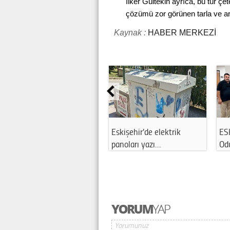
İlker Gültekin ayrıca, bu tür çe
çözümü zor görünen tarla ve ars
Kaynak :
HABER MERKEZİ
Eskişehir'de elektrik
ES
panoları yazı…
Od