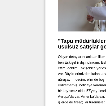
"Tapu müdürlükleri
usulsüz satışlar ge
Olayın detaylarını anlatan İlker 
ben Eskişehir dışındaydım. Eskiş
ettim, geldim Eskişehir'e yerle
var. Büyüklerimizden kalan tarla
uğraşayım dedim, elim de boş.
erdirememiş, neticeye varamamı
bir kaybımız oldu, 57'ye yükseld
Avrupa'da var, Amerika'da var.
işlerde de fırsatçılar türemişle