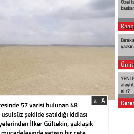
Özel i
başkan
Kaan
Bırakı
yazsın
Ümit
YENİ P
aleyht
alır?
a
A
Kere
ilçesinde 57 varisi bulunan 48
usulsüz şekilde satıldığı iddiası
Nostalj
üyelerinden İlker Gültekin, yaklaşık
 mücadelesinde satışın bir çete