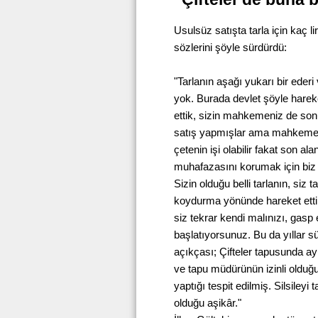
Usulsüz satışta tarla için kaç li
sözlerini şöyle sürdürdü:
"Tarlanın aşağı yukarı bir ederi 
yok. Burada devlet şöyle hareke
ettik, sizin mahkemeniz de so
satış yapmışlar ama mahkeme kay
çetenin işi olabilir fakat son al
muhafazasını korumak için biz 
Sizin olduğu belli tarlanın, siz 
koydurma yönünde hareket ettik,
siz tekrar kendi malınızı, gasp
başlatıyorsunuz. Bu da yıllar sü
açıkçası; Çifteler tapusunda a
ve tapu müdürünün izinli olduğu
yaptığı tespit edilmiş. Silsileyi 
olduğu aşikâr."