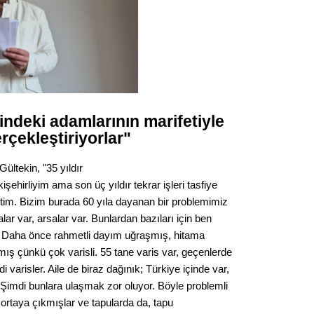
Gürha
Eskişe
Döne
Rifat
Sürdür
kültür
ndeki adamlarının marifetiyle
rçekleştiriyorlar"
Konu
Gültekin, "35 yıldır
2023 y
ehirliyim ama son üç yıldır tekrar işleri tasfiye
bekliy
ştim. Bizim burada 60 yıla dayanan bir problemimiz
lar var, arsalar var. Bunlardan bazıları için ben
 Daha önce rahmetli dayım uğraşmış, hitama
Tüli
ş çünkü çok varisli. 55 tane varis var, geçenlerde
i varisler. Aile de biraz dağınık; Türkiye içinde var,
Düşükl
 Şimdi bunlara ulaşmak zor oluyor. Böyle problemli
r, ortaya çıkmışlar ve tapularda da, tapu