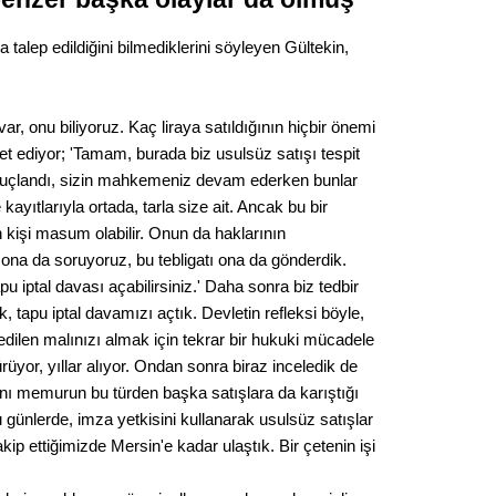
ra talep edildiğini bilmediklerini söyleyen Gültekin,
var, onu biliyoruz. Kaç liraya satıldığının hiçbir önemi
t ediyor; 'Tamam, burada biz usulsüz satışı tespit
nuçlandı, sizin mahkemeniz devam ederken bunlar
ıtlarıyla ortada, tarla size ait. Ancak bu bir
an kişi masum olabilir. Onun da haklarının
ona da soruyoruz, bu tebligatı ona da gönderdik.
tapu iptal davası açabilirsiniz.' Daha sonra biz tedbir
 tapu iptal davamızı açtık. Devletin refleksi böyle,
 edilen malınızı almak için tekrar bir hukuki mücadele
rüyor, yıllar alıyor. Ondan sonra biraz inceledik de
ynı memurun bu türden başka satışlara da karıştığı
 günlerde, imza yetkisini kullanarak usulsüz satışlar
takip ettiğimizde Mersin'e kadar ulaştık. Bir çetenin işi