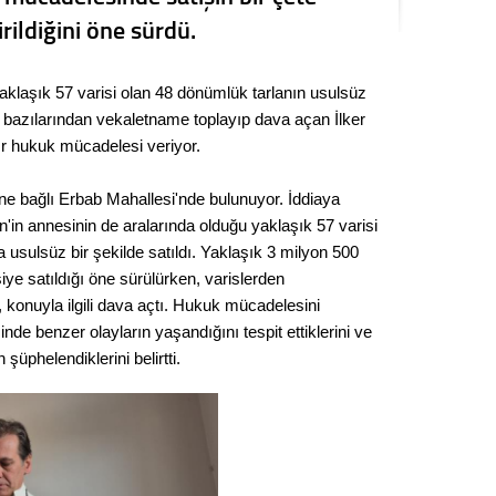
Seval
rildiğini öne sürdü.
Es Es’
 yaklaşık 57 varisi olan 48 dönümlük tarlanın usulsüz
erin bazılarından vekaletname toplayıp dava açan İlker
ır hukuk mücadelesi veriyor.
Ahme
sine bağlı Erbab Mahallesi'nde bulunuyor. İddiaya
Tepeba
n'in annesinin de aralarında olduğu yaklaşık 57 varisi
birliği
da usulsüz bir şekilde satıldı. Yaklaşık 3 milyon 500
ulaşı
şiye satıldığı öne sürülürken, varislerden
Fund
 konuyla ilgili dava açtı. Hukuk mücadelesini
inde benzer olayların yaşandığını tespit ettiklerini ve
şüphelendiklerini belirtti.
CHP’li
kazana
seçiml
Melt