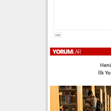
1000
Henü
İlk Y