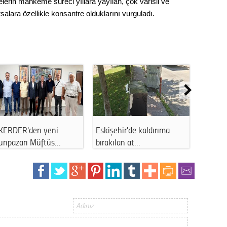
telerin mahkeme süreci yıllara yayılan, çok varisli ve
alara özellikle konsantre olduklarını vurguladı.
KERDER'den yeni
Eskişehir'de kaldırıma
Eskişeh
unpazarı Müftüs…
bırakılan at…
kaldırı