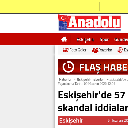
Eskişehir
Spor
Günd
Foto Galeri
Yazarlar
Es
Bilecik
Ne demek
Esk
FLAŞ HAB
Haberler
Eskişehir haberleri
>
»
Eskişehir'de 5
Yayınlanma Tarihi: 09 Haziran 2026 12:04
Eskişehir'de 57 
skandal iddiala
Eskişehir
9 Haziran 2