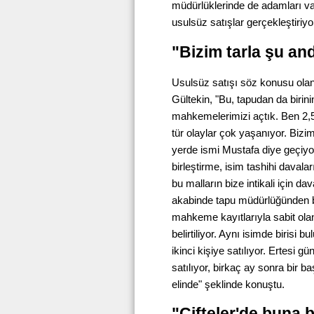
müdürlüklerinde de adamları var
usulsüz satışlar gerçekleştiriy
"Bizim tarla şu and
Usulsüz satışı söz konusu olan 
Gültekin, "Bu, tapudan da birini
mahkemelerimizi açtık. Ben 2,5 
tür olaylar çok yaşanıyor. Bizi
yerde ismi Mustafa diye geçiyor,
birleştirme, isim tashihi davalar
bu malların bize intikali için 
akabinde tapu müdürlüğünden biz
mahkeme kayıtlarıyla sabit olan 
belirtiliyor. Aynı isimde birisi
ikinci kişiye satılıyor. Ertesi 
satılıyor, birkaç ay sonra bir ba
elinde" şeklinde konuştu.
"Çifteler'de buna 