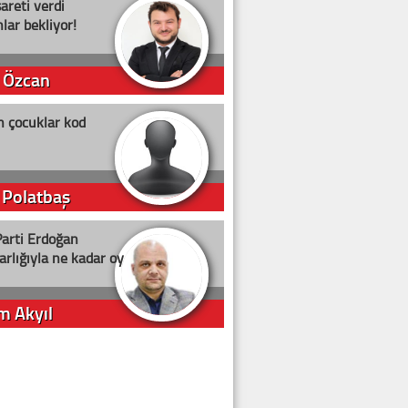
şareti verdi
lar bekliyor!
 Özcan
n çocuklar kod
 Polatbaş
arti Erdoğan
arlığıyla ne kadar oy
m Akyıl
iye ilgiliyiz!