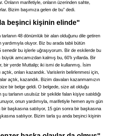
. Onların marifetiyle, onların üzerinden sahte,
Op. D
orlar. Bizim başımıza gelen de bu" dedi.
Sağlığı
a beşinci kişinin elinde"
tarlanın 48 dönümlük bir alan olduğunu dile getiren
n yardımıyla oluyor. Biz bu arada tabii bütün
Uzm. 
senedir bu işlerle uğraşıyorum. Bir de eskilerde bu
m büyük amcamızdan kalmış bu, 60'lı yıllarda. Bir
Vatand
 bir yerde Muttalip; iki ismi de kullanmış. İsim
ı açtık, onları kazandık. Varislerin belirlenmesi için,
davalar açtık, kazandık. Bizim davaları kazanmamızın
M. M
e bir belge geldi. O belgede, size ait olduğu
şu tarlanın usulsüz bir şekilde falan kişiye satıldığı
Hayır,
 bulunuyor, onun yardımıyla, marifetiyle hemen aynı gün
gün bir başkasına satılıyor, 15 gün sonra bir başkasına
şkasına satılıyor. Bizim tarla şu anda beşinci kişinin
Seda
benzer başka olaylar da olmuş"