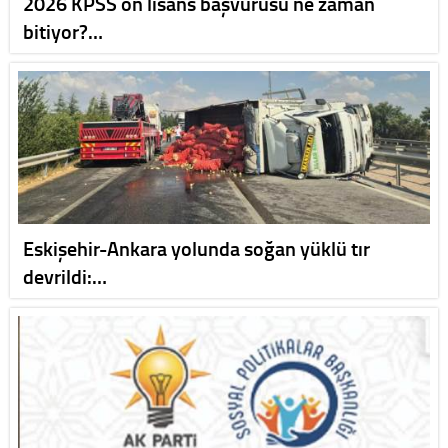
2026 KPSS ön lisans başvurusu ne zaman
bitiyor?…
Eskişehir-Ankara yolunda soğan yüklü tır
devrildi:…