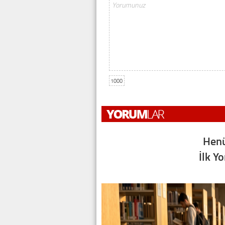
1000
Henü
İlk Y