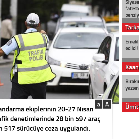
Siyase
“ateş
benziy
Tark
Emekli
edildi!
Kaan
Bırakı
yazsın
a
A
Ümit
 jandarma ekiplerinin 20-27 Nisan
rafik denetimlerinde 28 bin 597 araç
YENİ P
bin 517 sürücüye ceza uygulandı.
aleyht
alır?