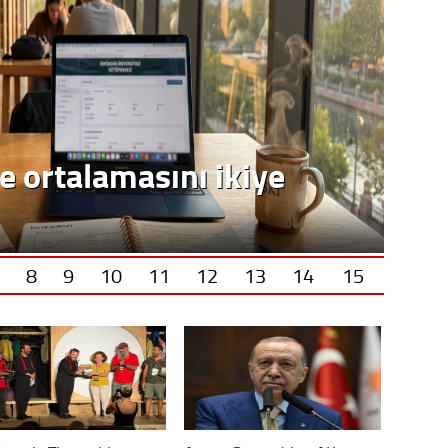
e ortalamasını ikiye
8
9
10
11
12
13
14
15