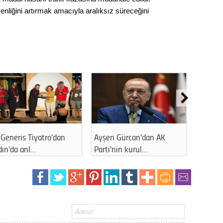
Gürha
üvenliğini artırmak amacıyla aralıksız süreceğini
Eskişe
Döne
Rifat
Sürdür
kültür
Konu
2023 y
Generis Tiyatro’dan
Ayşen Gürcan'dan AK
Ahmet 
bekliy
dın’da anl…
Parti'nin kurul…
kapattı
Tüli
Düşükl