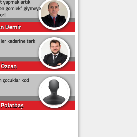
t yapmak artık
ten gömlek” giymeye
or!
an Demir
ler kaderine terk
 Özcan
n çocuklar kod
 Polatbaş
arti Erdoğan
arlığıyla ne kadar oy