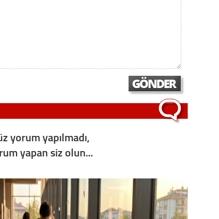
Op. D
Sağlığı
Uzm. 
Vatand
M. M
z yorum yapılmadı,
orum yapan siz olun...
Hayır,
Seda