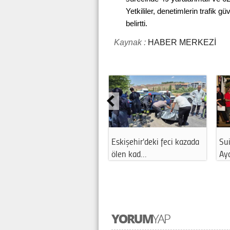
Yetkililer, denetimlerin trafik g
belirtti.
Kaynak :
HABER MERKEZİ
Eskişehir'deki feci kazada
Sui
ölen kad…
Ay