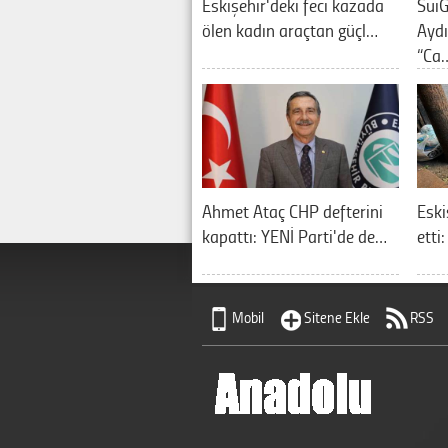
Eskişehir'deki feci kazada
SuiG
ölen kadın araçtan güçl…
Aydı
“Ca
Ahmet Ataç CHP defterini
Eski
kapattı: YENİ Parti'de de…
etti
Mobil
Sitene Ekle
RSS