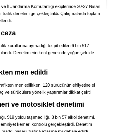
Kere
 ve İl Jandarma Komutanlığı ekiplerince 20-27 Nisan
 trafik denetimi gerçekleştirildi. Çalışmalarda toplam
Es Es’
tlendi.
 ceza
Ahme
fik kurallarına uymadığı tespit edilen 6 bin 517
ulandı. Denetimlerin kent genelinde yoğun şekilde
Tepeba
birliği
ulaşı
ikten men edildi
Fund
afikten men edilirken, 120 sürücünün ehliyetine el
 ve sürücülere yönelik yaptırımlar dikkat çekti.
CHP’li
kazana
eri ve motosiklet denetimi
seçiml
ığı, 918 yolcu taşımacılığı, 3 bin 57 alkol denetimi,
Melt
 emniyet kemeri kontrolü gerçekleştirdi. Denetim
 maddi hasarlı trafik kazasına müdahale edildi.