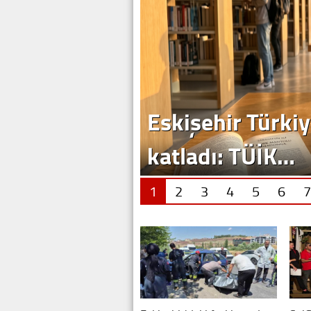
Eskişehir Türkiy
katladı: TÜİK…
1
2
3
4
5
6
7