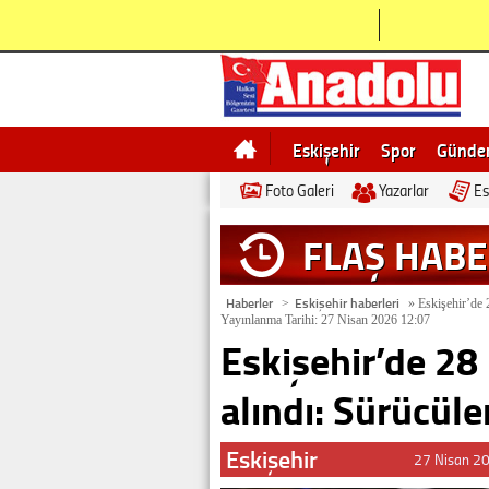
Eskişehir
Spor
Günd
Foto Galeri
Yazarlar
Es
Bilecik
Ne demek
Esk
FLAŞ HAB
Haberler
Eskişehir haberleri
>
»
Eskişehir’de 2
Yayınlanma Tarihi: 27 Nisan 2026 12:07
Eskişehir’de 28 
alındı: Sürücüle
Eskişehir
27 Nisan 2