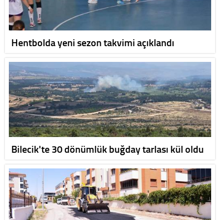
Hentbolda yeni sezon takvimi açıklandı
Bilecik'te 30 dönümlük buğday tarlası kül oldu