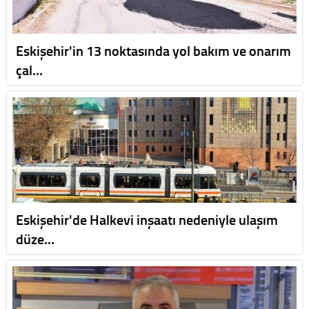
Eskişehir'in 13 noktasında yol bakım ve onarım
çal…
Eskişehir'de Halkevi inşaatı nedeniyle ulaşım
düze…