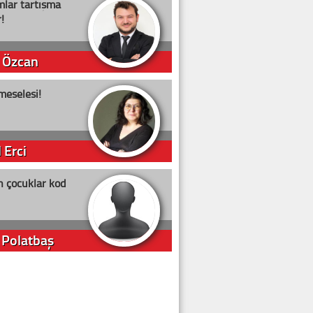
lar tartışma
!
 Özcan
meselesi!
 Erci
n çocuklar kod
 Polatbaş
arti Erdoğan
arlığıyla ne kadar oy