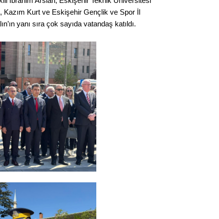
li İbrahim Arslan, Eskişehir Teknik Üniversitesi
Gürha
 Kazım Kurt ve Eskişehir Gençlik ve Spor İl
Eskişe
Döne
n’ın yanı sıra çok sayıda vatandaş katıldı.
Rifat
Sürdür
kültür
Konu
2023 y
bekliy
Tüli
Düşükl