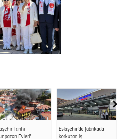
işehir Tarihi
Eskişehir'de fabrikada
ABD’den
npazarı Evleri'…
korkutan iş …
Sağlık