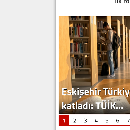
İlk Y
Eskişehir Türkiy
katladı: TÜİK…
1
2
3
4
5
6
7