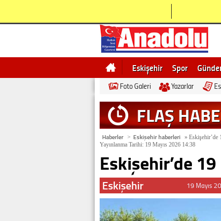
Eskişehir
Spor
Günd
Foto Galeri
Yazarlar
Es
Bilecik
Ne demek
Esk
FLAŞ HAB
Haberler
Eskişehir haberleri
>
»
Eskişehir’de 1
Yayınlanma Tarihi: 19 Mayıs 2026 14:38
Eskişehir’de 19 
Eskişehir
19 Mayıs 2