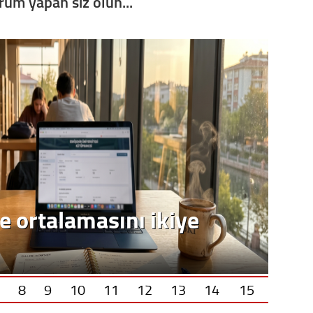
orum yapan siz olun...
e ortalamasını ikiye
8
9
10
11
12
13
14
15