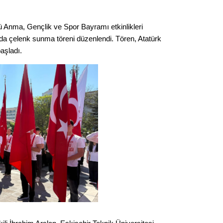
Kere
ü Anma, Gençlik ve Spor Bayramı etkinlikleri
Es Es’
a çelenk sunma töreni düzenlendi. Tören, Atatürk
aşladı.
Ahme
Tepeba
birliği
ulaşı
Fund
CHP’li
kazana
seçiml
Melt