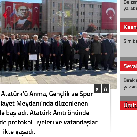
Bu zam
yaratır
Kaan
Simit 
Seval
Bırakı
yazsın
a
A
 Atatürk’ü Anma, Gençlik ve Spor
Vilayet Meydanı’nda düzenlenen
Ümit
e başladı. Atatürk Anıtı önünde
YENİ P
nde protokol üyeleri ve vatandaşlar
aleyht
ikte yaşadı.
alır?