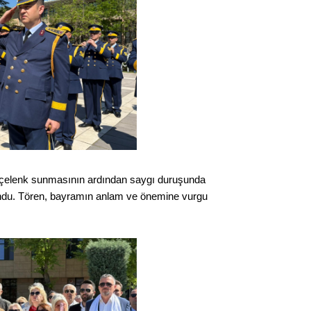
Op. D
Sağlığı
Uzm. 
Vatand
a çelenk sunmasının ardından saygı duruşunda
M. M
kundu. Tören, bayramın anlam ve önemine vurgu
Hayır,
Seda