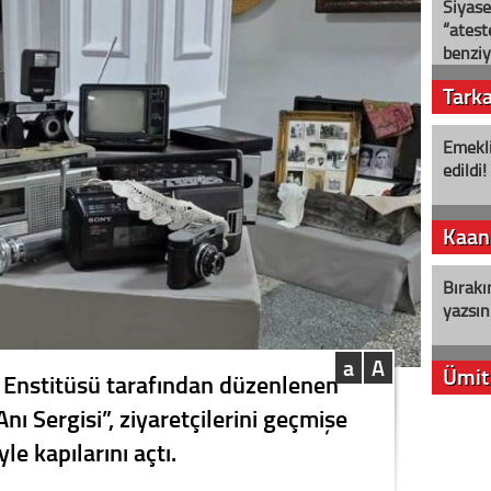
Siyase
“ateş
benziy
Tark
Emekli
edildi!
Kaan
Bırakı
yazsın
a
A
Ümit
 Enstitüsü tarafından düzenlenen
nı Sergisi”, ziyaretçilerini geçmişe
YENİ P
le kapılarını açtı.
aleyht
alır?