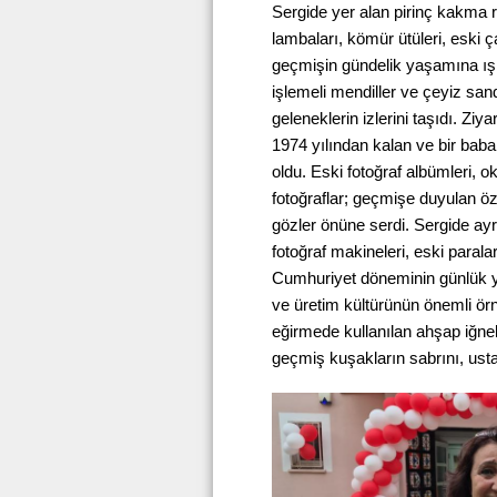
Sergide yer alan pirinç kakma ra
lambaları, kömür ütüleri, eski ç
geçmişin gündelik yaşamına ışık 
işlemeli mendiller ve çeyiz san
geleneklerin izlerini taşıdı. Ziya
1974 yılından kalan ve bir baban
oldu. Eski fotoğraf albümleri, 
fotoğraflar; geçmişe duyulan 
gözler önüne serdi. Sergide ayrı
fotoğraf makineleri, eski paralar
Cumhuriyet döneminin günlük ya
ve üretim kültürünün önemli örn
eğirmede kullanılan ahşap iğnel
geçmiş kuşakların sabrını, usta