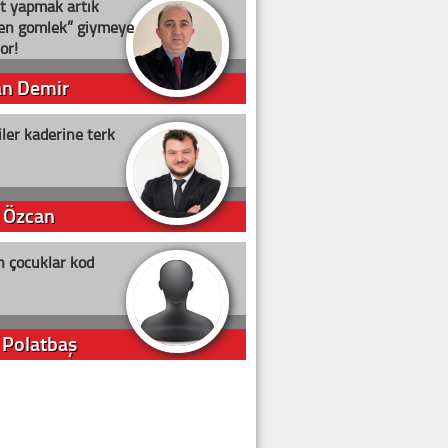
t yapmak artık
ten gömlek” giymeye
or!
an Demir
ler kaderine terk
 Özcan
n çocuklar kod
 Polatbaş
arti Erdoğan
arlığıyla ne kadar oy