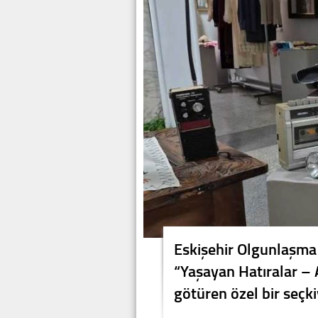
Eskişehir Olgunlaşma
“Yaşayan Hatıralar – A
götüren özel bir seçkiy