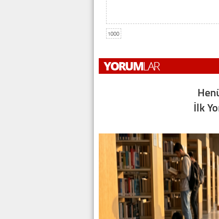
1000
Henü
İlk Y