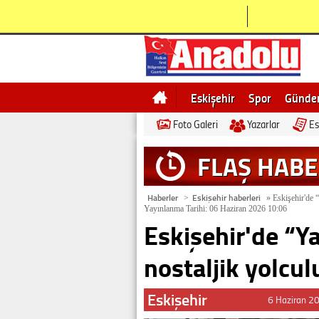
Eskişehir
Spor
Günd
Foto Galeri
Yazarlar
Es
Bilecik
Ne demek
Esk
FLAŞ HAB
Haberler
Eskişehir haberleri
>
»
Eskişehir'de “
Yayınlanma Tarihi: 06 Haziran 2026 10:06
Eskişehir'de “Ya
nostaljik yolcul
Eskişehir
6 Haziran 2