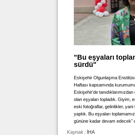
"Bu eşyaları topl
sürdü"
Eskişehir Olgunlaşma Enstitü
Haftası kapsamında kurumumuzd
Eskişehir'de tanıdıklarımızdan ev
olan eşyaları topladık. Giyim, esk
eski fotoğraflar, gelinlikler, ya
yaptık. Bu eşyaları toplamamız
gününe kadar devam edecek" d
Kaynak :
İHA