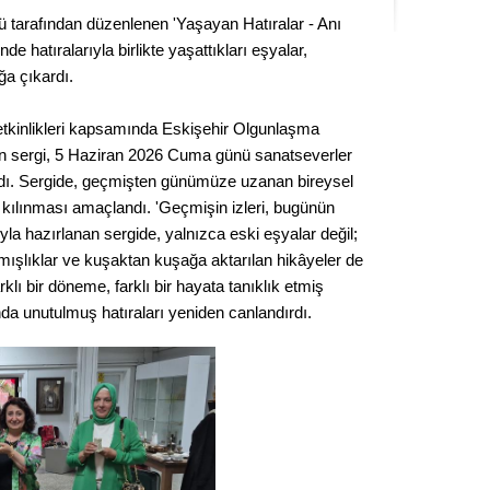
Kere
 tarafından düzenlenen 'Yaşayan Hatıralar - Anı
de hatıralarıyla birlikte yaşattıkları eşyalar,
Es Es’
uğa çıkardı.
kinlikleri kapsamında Eskişehir Olgunlaşma
en sergi, 5 Haziran 2026 Cuma günü sanatseverler
Ahme
çıldı. Sergide, geçmişten günümüze uzanan bireysel
 kılınması amaçlandı. 'Geçmişin izleri, bugünün
Tepeba
nıyla hazırlanan sergide, yalnızca eski eşyalar değil;
birliği
anmışlıklar ve kuşaktan kuşağa aktarılan hikâyeler de
ulaşı
rklı bir döneme, farklı bir hayata tanıklık etmiş
Fund
rında unutulmuş hatıraları yeniden canlandırdı.
CHP’li
kazana
seçiml
Melt