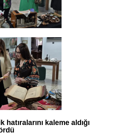
Gürha
Eskişe
Döne
Rifat
Sürdür
kültür
Konu
2023 y
bekliy
Tüli
Düşükl
k hatıralarını kaleme aldığı
gördü