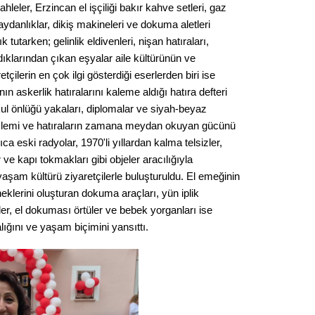
hleler, Erzincan el işçiliği bakır kahve setleri, gaz
Op. D
aydanlıklar, dikiş makineleri ve dokuma aletleri
tutarken; gelinlik eldivenleri, nişan hatıraları,
Sağlığı
dıklarından çıkan eşyalar aile kültürünün ve
retçilerin en çok ilgi gösterdiği eserlerden biri ise
ın askerlik hatıralarını kaleme aldığı hatıra defteri
Uzm. 
okul önlüğü yakaları, diplomalar ve siyah-beyaz
özlemi ve hatıraların zamana meydan okuyan gücünü
Vatand
ca eski radyolar, 1970'li yıllardan kalma telsizler,
 ve kapı tokmakları gibi objeler aracılığıyla
şam kültürü ziyaretçilerle buluşturuldu. El emeğinin
M. M
eklerini oluşturan dokuma araçları, yün iplik
er, el dokuması örtüler ve bebek yorganları ise
lığını ve yaşam biçimini yansıttı.
Hayır,
Seda