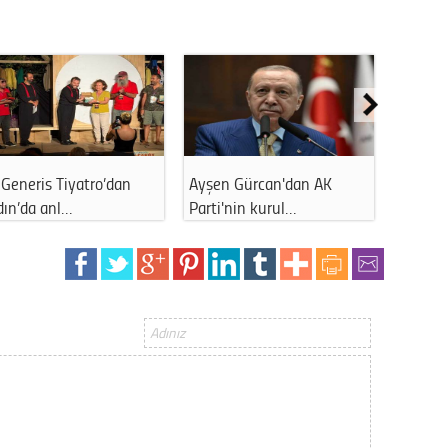
Generis Tiyatro’dan
Ayşen Gürcan'dan AK
Ahmet 
dın’da anl…
Parti'nin kurul…
kapattı