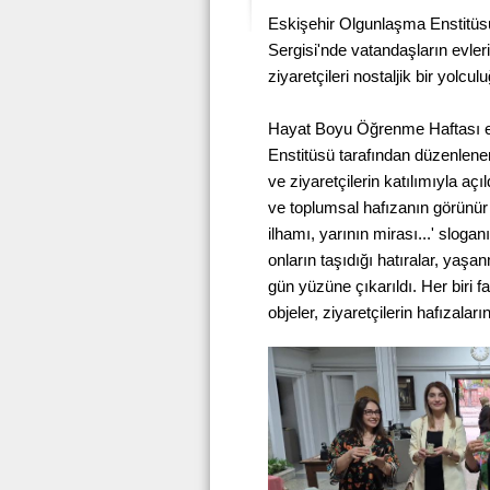
Eskişehir Olgunlaşma Enstitüsü
Sergisi'nde vatandaşların evlerin
ziyaretçileri nostaljik bir yolcul
Hayat Boyu Öğrenme Haftası et
Enstitüsü tarafından düzenlen
ve ziyaretçilerin katılımıyla a
ve toplumsal hafızanın görünür
ilhamı, yarının mirası...' sloga
onların taşıdığı hatıralar, yaş
gün yüzüne çıkarıldı. Her biri fa
objeler, ziyaretçilerin hafızala