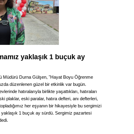
amamız yaklaşık 1 buçuk ay
sü Müdürü Durna Gülşen, "Hayat Boyu Öğrenme
a düzenlenen güzel bir etkinlik var bugün.
lerinde hatıralarıyla birlikte yaşattıkları, hatıraları
i plaklar, eski paralar, hatıra defteri, anı defterleri,
ni topladığımız her eşyanın bir hikayesiyle bu sergimizi
 yaklaşık 1 buçuk ay sürdü. Sergimiz pazartesi
edi.