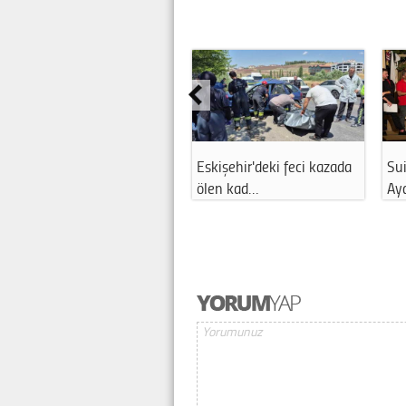
Eskişehir'deki feci kazada
Sui
ölen kad…
Ay