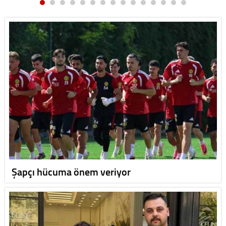
Şapçı hücuma önem veriyor