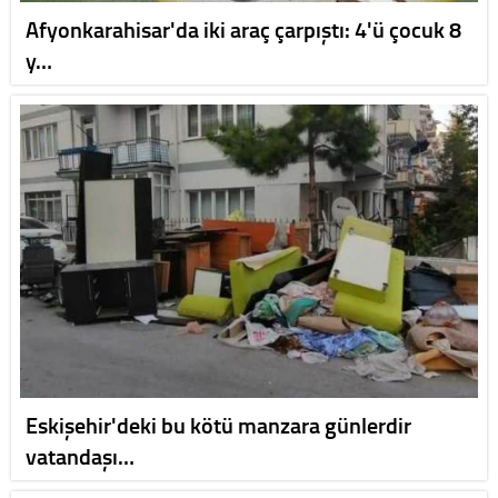
Afyonkarahisar'da iki araç çarpıştı: 4'ü çocuk 8
y…
Eskişehir'deki bu kötü manzara günlerdir
vatandaşı…