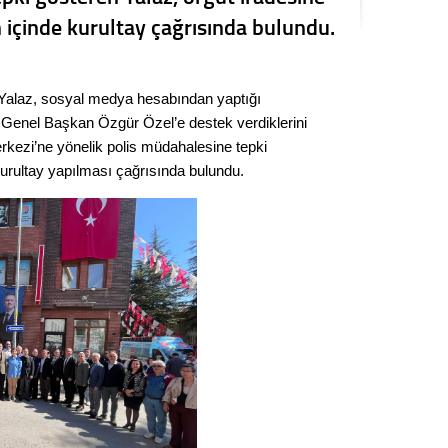
Seval
içinde kurultay çağrısında bulundu.
Es Es’
 Yalaz, sosyal medya hesabından yaptığı
k Genel Başkan Özgür Özel’e destek verdiklerini
Ahme
kezi’ne yönelik polis müdahalesine tepki
kurultay yapılması çağrısında bulundu.
Tepeba
birliği
ulaşı
Fund
CHP’li
kazana
seçiml
Melt