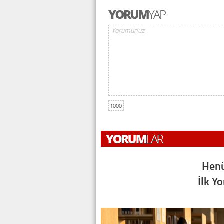
1000
Henü
İlk Y