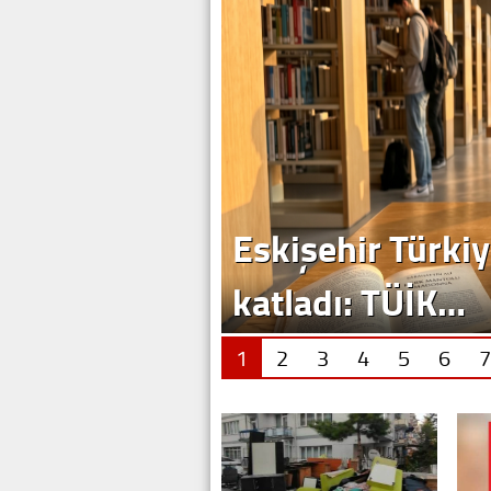
Eskişehir Türkiy
katladı: TÜİK…
1
2
3
4
5
6
7