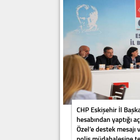
CHP Eskişehir İl Başk
hesabından yaptığı a
Özel’e destek mesajı 
polis müdahalesine te