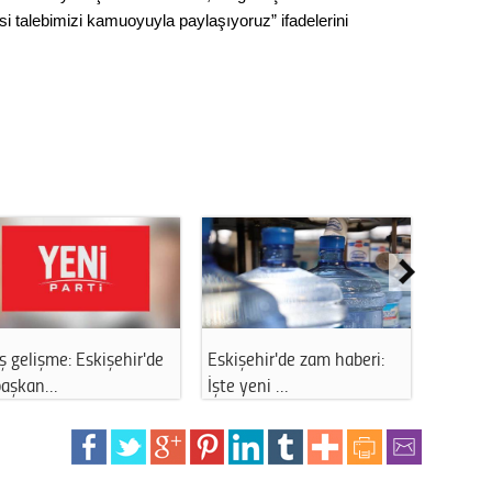
Op. D
si talebimizi kamuoyuyla paylaşıyoruz” ifadelerini
Sağlığı
Uzm. 
Vatand
M. M
ş gelişme: Eskişehir'de
Eskişehir'de zam haberi:
Eskişeh
Hayır,
başkan…
İşte yeni …
Hastan
Seda