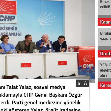
Emekli
edildi!
Kaan
Bırakı
yazsın
Ümit
YENİ P
aleyht
alır?
a
A
Kere
anı Talat Yalaz, sosyal medya
çıklamayla CHP Genel Başkanı Özgür
Nostalj
verdi. Parti genel merkezine yönelik
pki gösteren Yalaz, örgüt iradesine