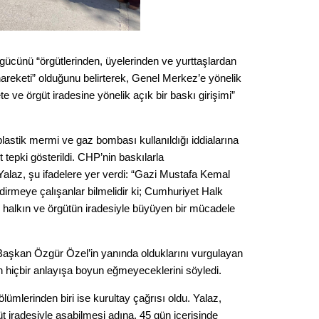
Gürha
Eskişe
Döne
Rifat
ücünü “örgütlerinden, üyelerinden ve yurttaşlardan
hareketi” olduğunu belirterek, Genel Merkez’e yönelik
Sürdür
 ve örgüt iradesine yönelik açık bir baskı girişimi”
kültür
plastik mermi ve gaz bombası kullanıldığı iddialarına
Konu
 tepki gösterildi. CHP’nin baskılarla
Yalaz, şu ifadelere yer verdi: “Gazi Mustafa Kemal
2023 y
ndirmeye çalışanlar bilmelidir ki; Cumhuriyet Halk
bekliy
il, halkın ve örgütün iradesiyle büyüyen bir mücadele
Tüli
Başkan Özgür Özel’in yanında olduklarını vurgulayan
n hiçbir anlayışa boyun eğmeyeceklerini söyledi.
Düşükl
ümlerinden biri ise kurultay çağrısı oldu. Yalaz,
t iradesiyle aşabilmesi adına, 45 gün içerisinde