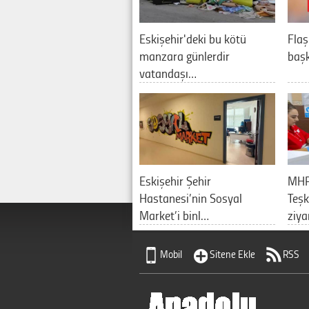
Eskişehir'deki bu kötü
Flaş
manzara günlerdir
baş
vatandaşı…
Eskişehir Şehir
MHP 
Hastanesi’nin Sosyal
Teşk
Market’i binl…
ziya
Mobil
Sitene Ekle
RSS