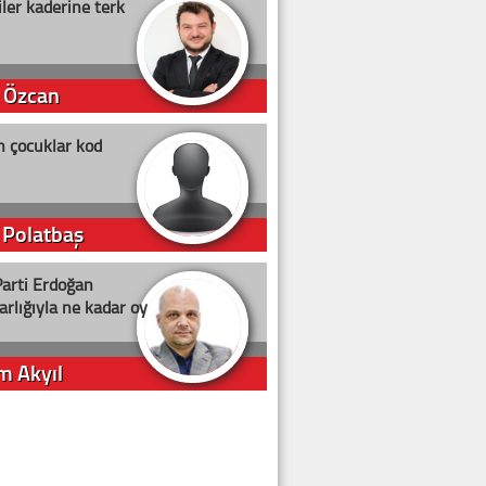
ler kaderine terk
 Özcan
n çocuklar kod
 Polatbaş
arti Erdoğan
arlığıyla ne kadar oy
m Akyıl
iye ilgiliyiz!