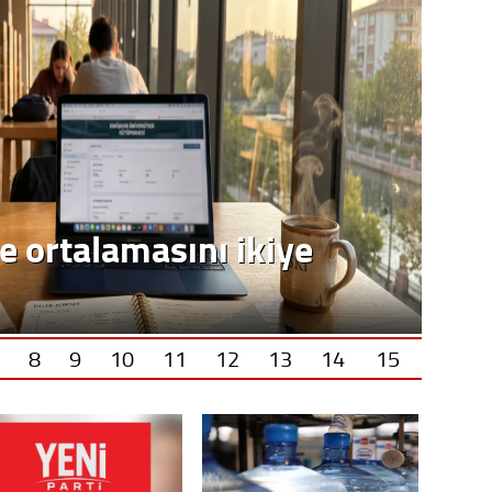
e ortalamasını ikiye
8
9
10
11
12
13
14
15