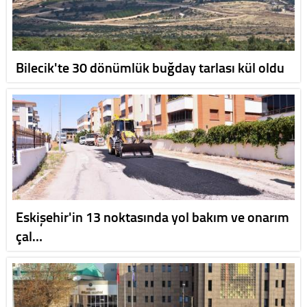
Bilecik'te 30 dönümlük buğday tarlası kül oldu
Eskişehir'in 13 noktasında yol bakım ve onarım
çal…