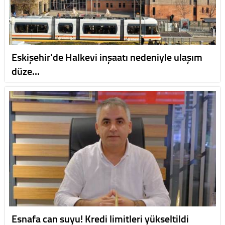
Eskişehir'de Halkevi inşaatı nedeniyle ulaşım
düze…
Esnafa can suyu! Kredi limitleri yükseltildi