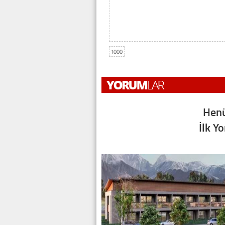
1000
Henü
İlk Y