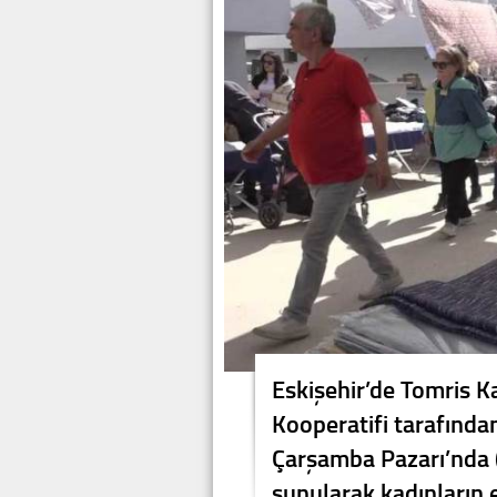
Eskişehir’de Tomris K
Kooperatifi tarafından
Çarşamba Pazarı’nda (
sunularak kadınların 