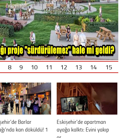
8
9
10
11
12
13
14
15
şehir’de Barlar
Eskişehir'de apartman
ğı’nda kan döküldü! 1
ayağa kalktı: Evini yakıp
…
or…