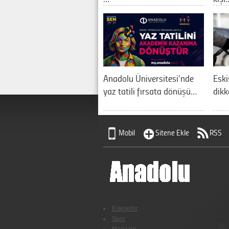
Anadolu Üniversitesi’nde
Eski
yaz tatili fırsata dönüşü…
dikk
Mobil
Sitene Ekle
RSS
Eskişehir
Spor