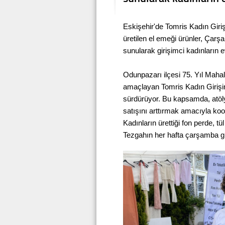
Eskişehir'de Tomris Kadın Giri
üretilen el emeği ürünler, Çar
sunularak girişimci kadınların 
Odunpazarı ilçesi 75. Yıl Mahal
amaçlayan Tomris Kadın Girişimi
sürdürüyor. Bu kapsamda, atöly
satışını arttırmak amacıyla ko
Kadınların ürettiği fon perde, t
Tezgahın her hafta çarşamba gün