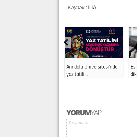
Kaynak :
İHA
Eskişehir'de apartman
Anadolu Üniversitesi’nde
Esk
ayağa kalktı:…
yaz tatili…
di