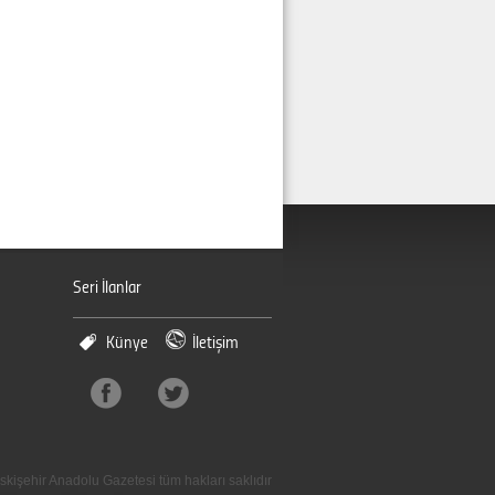
Seri İlanlar
Künye
İletişim
skişehir Anadolu Gazetesi tüm hakları saklıdır