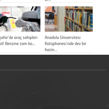
şehir’de araç sahipleri
Anadolu Üniversitesi
at! Benzine zam ka…
Kütüphanesi’nde dev bir
hazin…
E