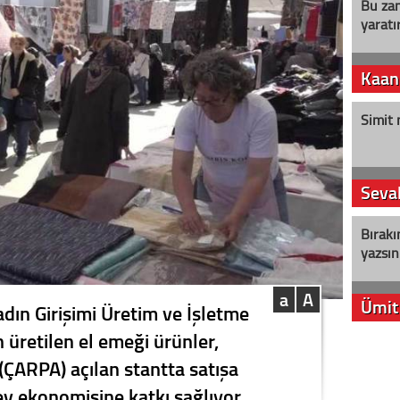
Bu zam
yaratır
Kaan
Simit 
Seval
Bırakı
yazsın
a
A
Ümit
adın Girişimi Üretim ve İşletme
 üretilen el emeği ürünler,
YENİ P
ÇARPA) açılan stantta satışa
aleyht
alır?
ev ekonomisine katkı sağlıyor.