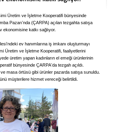
Kere
şimi Üretim ve İşletme Kooperatifi bünyesinde
Es Es’
şamba Pazarı'nda (ÇARPA) açılan tezgahta satışa
ev ekonomisine katkı sağlıyor.
Ahme
lesi'ndeki ev hanımlarına iş imkanı oluşturmayı
 Üretim ve İşletme Kooperatifi, faaliyetlerini
Tepeba
ede üretim yapan kadınların el emeği ürünlerinin
birliği
operatif bünyesinde ÇARPA'da tezgah açıldı.
ulaşı
ül ve masa örtüsü gibi ürünler pazarda satışa sunuldu.
ü müşterilere hizmet vereceği belirtildi.
Fund
CHP’li
kazana
seçiml
Melt