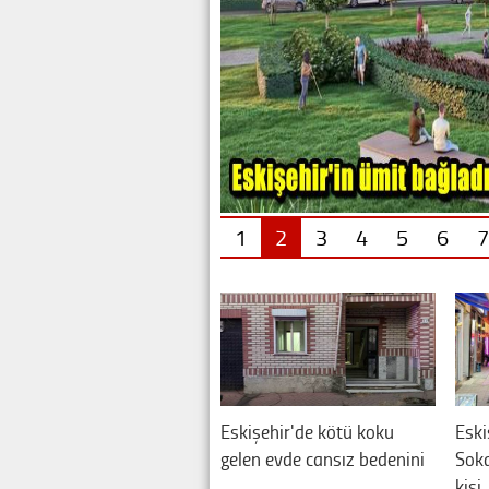
1
2
3
4
5
6
7
Eskişehir'de kötü koku
Eski
gelen evde cansız bedenini
Soka
…
kişi