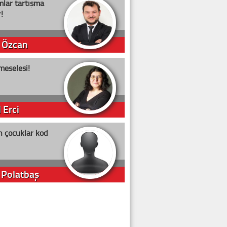
lar tartışma
!
 Özcan
meselesi!
 Erci
n çocuklar kod
 Polatbaş
arti Erdoğan
arlığıyla ne kadar oy