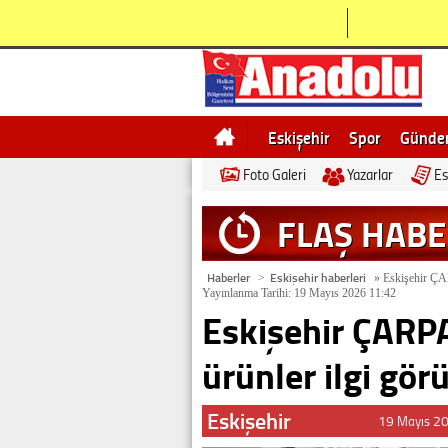
Eskişehir
Spor
Günd
Foto Galeri
Yazarlar
Es
Bilecik
Ne demek
Esk
FLAŞ HAB
Haberler
Eskişehir haberleri
>
»
Eskişehir ÇAR
Yayınlanma Tarihi: 19 Mayıs 2026 11:42
Eskişehir ÇARPA
ürünler ilgi gör
Eskişehir
19 Mayıs 2