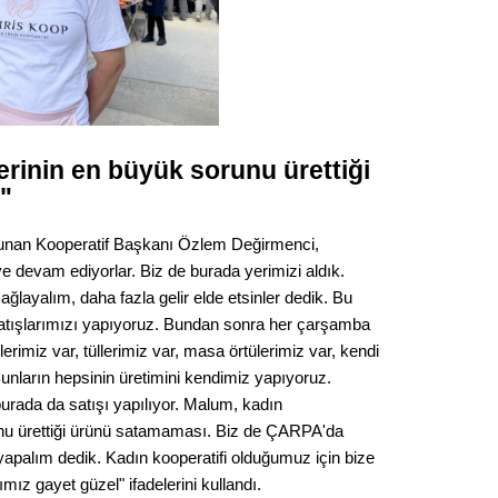
Gürha
Eskişe
Döne
Rifat
Sürdür
erinin en büyük sorunu ürettiği
kültür
"
Konu
ulunan Kooperatif Başkanı Özlem Değirmenci,
e devam ediyorlar. Biz de burada yerimizi aldık.
2023 y
ğlayalım, daha fazla gelir elde etsinler dedik. Bu
bekliy
satışlarımızı yapıyoruz. Bundan sonra her çarşamba
imiz var, tüllerimiz var, masa örtülerimiz var, kendi
Tüli
unların hepsinin üretimini kendimiz yapıyoruz.
burada da satışı yapılıyor. Malum, kadın
Düşükl
unu ürettiği ürünü satamaması. Biz de ÇARPA'da
 yapalım dedik. Kadın kooperatifi olduğumuz için bize
ımız gayet güzel" ifadelerini kullandı.