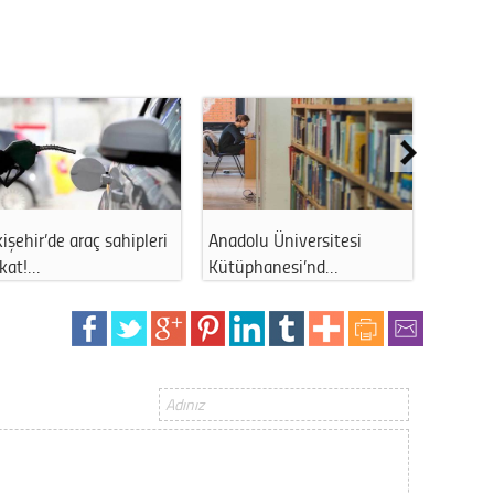
Op. D
Sağlığı
Uzm. 
Vatand
işehir’de araç sahipleri
Anadolu Üniversitesi
Anadolu
kkat!…
Kütüphanesi’nd…
yetene
M. M
Hayır,
Seda