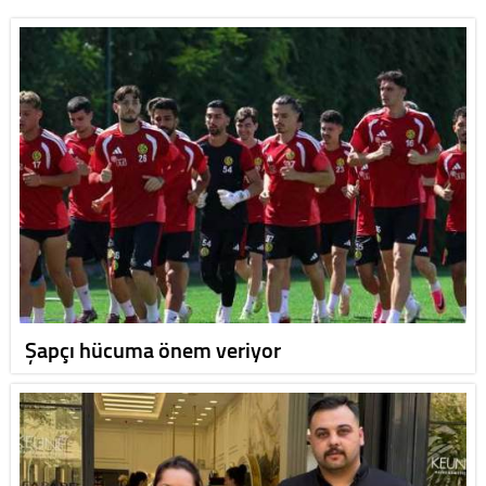
Şapçı hücuma önem veriyor