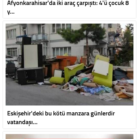
Afyonkarahisar'da iki araç çarpıştı: 4'ü çocuk 8
y…
Eskişehir'deki bu kötü manzara günlerdir
vatandaşı…