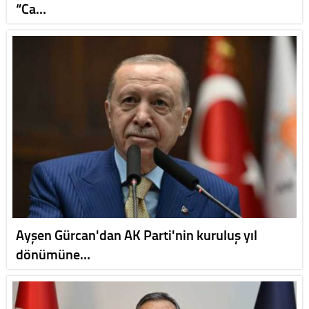
“Ca…
Ayşen Gürcan'dan AK Parti'nin kuruluş yıl
dönümüne…