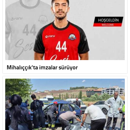
Mihalıççık'ta imzalar sürüyor