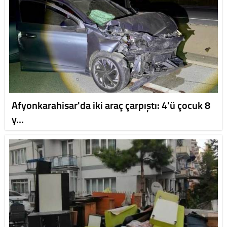
Afyonkarahisar'da iki araç çarpıştı: 4'ü çocuk 8
y…