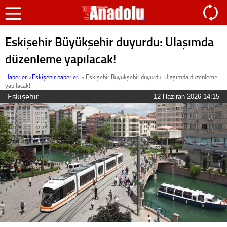
Eskişehir Büyükşehir duyurdu: Ulaşımda
düzenleme yapılacak!
Haberler
>
Eskişehir haberleri
»
Eskişehir Büyükşehir duyurdu: Ulaşımda düzenleme
yapılacak!
Eskişehir
12 Haziran 2026 14:15