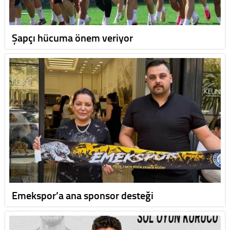
Şapçı hücuma önem veriyor
Emekspor’a ana sponsor desteği