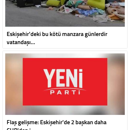
Eskişehir'deki bu kötü manzara günlerdir
vatandaşı…
Flaş gelişme: Eskişehir'de 2 başkan daha
CHP'den i…