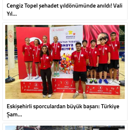
Cengiz Topel şehadet yıldönümünde anıldı! Vali
Yıl…
Eskişehirli sporculardan büyük başarı: Türkiye
Şam…