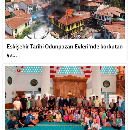
Eskişehir Tarihi Odunpazarı Evleri'nde korkutan
ya…